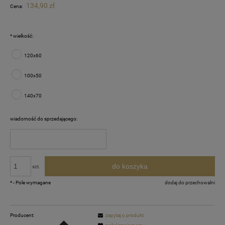
134,90 zł
Cena:
*
wielkość:
120x60
100x50
140x70
wiadomość do sprzedającego:
do koszyka
szt.
*
- Pole wymagane
dodaj do przechowalni
Producent:
zapytaj o produkt