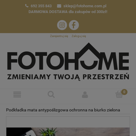
692 355 843
sklep@fotohome.com.pl
DARMOWA DOSTAWA
dla zakupów od 300zł!
Zarejestruj się
Zaloguj się
Podkładka mata antypoślizgowa ochronna na biurko zielona