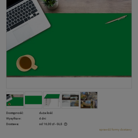
Dostępność:
duża ilość
Wysyłka w:
4 dni
Dostawa:
od 16,00 zł
- GLS
sprawdź formy dostawy
Cena nie zawiera ewentualnych kosztów płatności