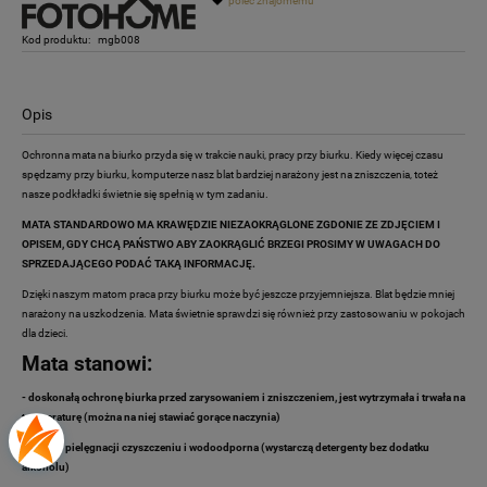
poleć znajomemu
Kod produktu:
mgb008
Opis
Ochronna mata na biurko przyda się w trakcie nauki, pracy przy biurku. Kiedy więcej czasu
spędzamy przy biurku, komputerze nasz blat bardziej narażony jest na zniszczenia, toteż
nasze podkładki świetnie się spełnią w tym zadaniu.
MATA STANDARDOWO MA KRAWĘDZIE NIEZAOKRĄGLONE ZGDONIE ZE ZDJĘCIEM I
OPISEM, GDY CHCĄ PAŃSTWO ABY ZAOKRĄGLIĆ BRZEGI PROSIMY W UWAGACH DO
SPRZEDAJĄCEGO PODAĆ TAKĄ INFORMACJĘ.
Dzięki naszym matom praca przy biurku może być jeszcze przyjemniejsza. Blat będzie mniej
narażony na uszkodzenia. Mata świetnie sprawdzi się również przy zastosowaniu w pokojach
dla dzieci.
Mata stanowi:
- doskonałą ochronę biurka przed zarysowaniem i zniszczeniem, jest wytrzymała i trwała na
temperaturę (można na niej stawiać gorące naczynia)
- łatwa w pielęgnacji czyszczeniu i wodoodporna (wystarczą detergenty bez dodatku
alkoholu)