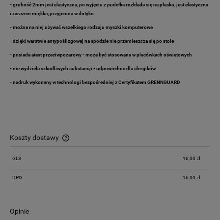
- grubość 2mm jest elastyczna, po wyjęciu z pudełka rozkłada się na płasko, jest elastyczna
i zarazem miękka, przyjemna w dotyku
- można na niej używać wszelkiego rodzaju myszki komputerowe
- dzięki warstwie antypoślizgowej na spodzie nie przemieszcza się po stole
- posiada atest przeciwpożarowy - może być stosowana w placówkach oświatowych
- nie wydziela szkodliwych substancji - odpowiednia dla alergików
- nadruk wykonany w technologi bezpośredniej z Certyfikatem GRENNGUARD
Koszty dostawy
Cena nie zawiera ewentualnych kosztów płatności
GLS
16,00 zł
DPD
16,00 zł
Opinie