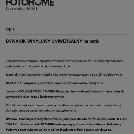
Kod produktu:
DC-063
Opis
DYWANIK WINYLOWY UNIWERSALNY na patio
Zabezpiecza i chroni podłogę przed zniszczeniem porysowaniem - w prosty sposób nada
piękny efekt wizualny jest dedykowana alergikom
Materiał:
winyl wzmocniony siatką PES tworzywo przeznaczone do grafik podłogowych
CERTYFIKAT antypoślizgowy R9,
Grubość
: aż
2,2 mm! Rodzaj
:
elastyczna
Jesteśmy POLSKIM PRODUCENTEM dlatego możemy wykonać dywany i maty w różnych
wymiarach i również pod konkretny wymiar.
Produkt cechuje się dużą odpornością na odbarwienia i promienie słoneczne, nie blaknie,
dywanik łatwo się czyści jest odporny na zaplamienia.
UWAGA ! Prosimy o przemyślenie zakupu, ponieważ NIE MA MOŻLIWOŚCI ZWROTU TEGO
TOWARU. Jest to produkt PREMIUM wykonywany pod zamówienie klienta. Jeśli nie są
Państwo pewni wyboru istnieje możliwość zakupu próbek dywanu winylowego.