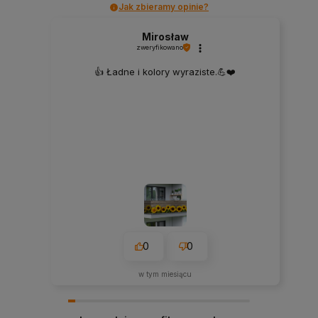
Jak zbieramy opinie?
Mirosław
zweryfikowano
👍️ Ładne i kolory wyraziste.💪❤️
0
0
w tym miesiącu