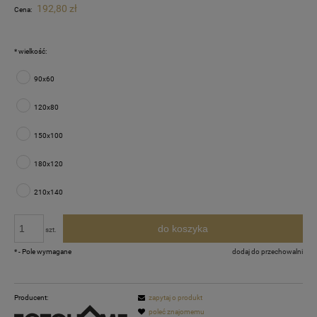
192,80 zł
Cena:
*
wielkość:
90x60
120x80
150x100
180x120
210x140
do koszyka
szt.
*
- Pole wymagane
dodaj do przechowalni
Producent:
zapytaj o produkt
poleć znajomemu