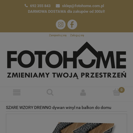
692 355 843
sklep@fotohome.com.pl
DARMOWA DOSTAWA
dla zakupów od 300zł!
Zarejestruj się
Zaloguj się
SZARE WZORY DREWNO dywan winyl na balkon do domu