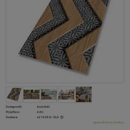
Dostępność:
duża ilość
Wysyłka w:
4 dni
Dostawa:
od 16,00 zł
- GLS
sprawdź formy dostawy
Cena nie zawiera ewentualnych kosztów płatności