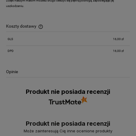
Dzięki naszym matom możesz długo cieszyć się piękną podłogą, zapobiegając jej
uszkodzeniu.
Koszty dostawy
Cena nie zawiera ewentualnych kosztów płatności
GLS
16,00 zł
DPD
16,00 zł
Opinie
Produkt nie posiada recenzji
Produkt nie posiada recenzji
Może zainteresują Cię inne ocenione produkty