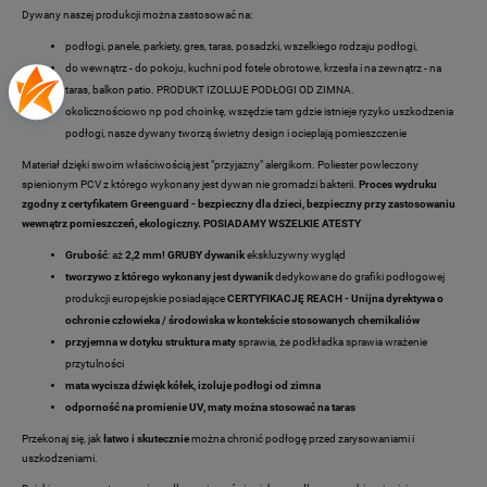
Dywany naszej produkcji można zastosować na:
podłogi, panele, parkiety, gres, taras, posadzki, wszelkiego rodzaju podłogi,
do wewnątrz - do pokoju, kuchni pod fotele obrotowe, krzesła i na zewnątrz - na
taras, balkon patio. PRODUKT IZOLUJE PODŁOGI OD ZIMNA.
okolicznościowo np pod choinkę, wszędzie tam gdzie istnieje ryzyko uszkodzenia
podłogi, nasze dywany tworzą świetny design i ocieplają pomieszczenie
Materiał dzięki swoim właściwością jest "przyjazny" alergikom. Poliester powleczony
spienionym PCV z którego wykonany jest dywan nie gromadzi bakterii.
Proces wydruku
zgodny z certyfikatem Greenguard - bezpieczny dla dzieci, bezpieczny przy zastosowaniu
wewnątrz pomieszczeń, ekologiczny. POSIADAMY WSZELKIE ATESTY
Grubość
: aż
2,2 mm! GRUBY dywanik
ekskluzywny wygląd
tworzywo z którego wykonany jest dywanik
dedykowane do grafiki podłogowej
produkcji europejskie posiadające
CERTYFIKACJĘ REACH - Unijna dyrektywa o
ochronie człowieka / środowiska w kontekście stosowanych chemikaliów
przyjemna w dotyku struktura maty
sprawia, że podkładka sprawia wrażenie
przytulności
mata wycisza dźwięk kółek, izoluje podłogi od zimna
odporność na promienie UV, maty można stosować na taras
Przekonaj się, jak
łatwo i skutecznie
można chronić podłogę przed zarysowaniami i
uszkodzeniami.