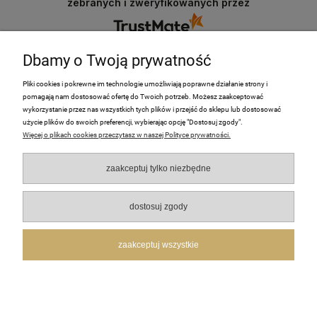
zebranych i zweryfikowanych przez
Dbamy o Twoją prywatność
Pliki cookies i pokrewne im technologie umożliwiają poprawne działanie strony i
pomagają nam dostosować ofertę do Twoich potrzeb. Możesz zaakceptować
PRODUKTY
wykorzystanie przez nas wszystkich tych plików i przejść do sklepu lub dostosować
użycie plików do swoich preferencji, wybierając opcję "Dostosuj zgody".
Więcej o plikach cookies przeczytasz w naszej Polityce prywatności.
Moje Konto
zaakceptuj tylko niezbędne
Płatności i dostawa
O nas
dostosuj zgody
Pomoc
zaakceptuj wszystkie
FotoHome | Stawki Denkowskie 25f, 27-400 Ostrowiec Świętokrzyski | NIP: 5732758408 |
REGON: 241305164
pokaż pełną wersję strony