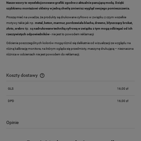
Nasze wzory to wyselekcjonowane grafiki zgodne z aktualnie panującą modą. Dzięki
szybkiemu montażowi okleiny w jedną chwilę zmienisz wygląd swojego pomieszczenia.
Proszę mieć na uwadze, że produkty są drukowane cyfrowo w związku z czym wszelkie
motywy takie jak np.
metal, beton, marmur, pordzewiała blacha, drewno,
błyszczący brokat,
złoto, srebro
itp. są
nadrukowane techniką cyfrową w związku z tym mogą odbiegać od ich
rzeczywistych odpowiedników
- nie jest to powodem reklamacji
Odcienie poszczególnych kolorów mogą różnić się delikatnie od wizualizacji ze względu na
różną kalibrację monitora, na którym ogląda się przedmioty, maszynę drukującą – nieznaczna
różnica w odcieniach nie jest powodem do reklamacji.
Koszty dostawy
Cena nie zawiera ewentualnych kosztów płatności
GLS
16,00 zł
DPD
16,00 zł
Opinie