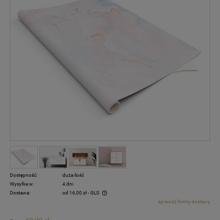
Dostępność:
duża ilość
Wysyłka w:
4 dni
Dostawa:
od 16,00 zł
- GLS
sprawdź formy dostawy
Cena nie zawiera ewentualnych kosztów płatności