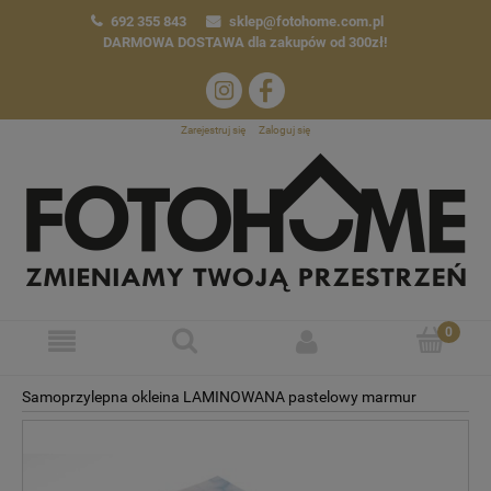
692 355 843
sklep@fotohome.com.pl
DARMOWA DOSTAWA
dla zakupów od 300zł!
Zarejestruj się
Zaloguj się
Samoprzylepna okleina LAMINOWANA pastelowy marmur