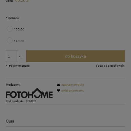
60,20 zł
Cena:
*
wielkość:
100x50
120x60
do koszyka
szt.
*
- Pole wymagane
dodaj do przechowalni
Producent:
zapytaj o produkt
poleć znajomemu
Kod produktu:
OK-032
Opis