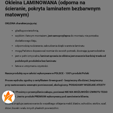
Okleina LAMINOWANA (odporna na
ścieranie, pokryta laminatem bezbarwnym
matowym)
OKLEINA charakteryzuję się:
gładką powierzchnią,
szybkim i łatwym montażem,
jest samoprzylepna
do montażu nie potrzeba
dodatkowego kleju,
odpornością na ścieranie, zabrudzenia dzięki warstwie laminatu
mogą Państwo dopasować rozmiar do swoich potrzeb, docinając ją samodzielnie
jest w pełni zmywalna,
laminat sprawia że okleina jest znacznie bardziej trwała od
podobnych produktów bez laminatu
łatwa w utrzymaniu czystości.
Nasze produkty są w całości wykonywane w POLSCE - 100% produkt Polski
Proces wydruku zgodny z certyfikatem Greenguard - bezpieczny dla dzieci, bezpieczny
przy zastosowaniu wewnątrz pomieszczeń, ekologiczny. POSIADAMY WSZELKIE ATESTY
UWAGA ! Prosimy o przemyślenie zakupu, ponieważ NIE MA MOŻLIWOŚCI ZWROTU TEGO
TOWARU. Jest to produkt PREMIUM wykonywany pod zamówienie klienta.
Okleina znajduje zastosowanie do wszelkiego oklejania mebli, blatów, schodów, stołów, szaf,
drzwi, biurek i wielu innych płaskich powierzchni.