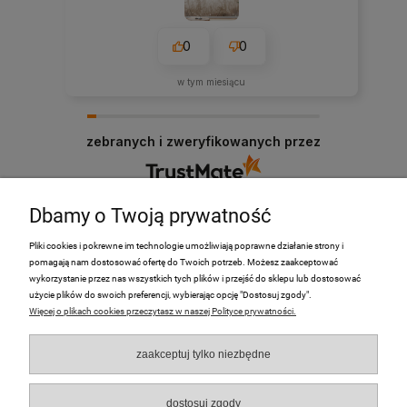
0
0
w tym miesiącu
zebranych i zweryfikowanych przez
Dbamy o Twoją prywatność
Pliki cookies i pokrewne im technologie umożliwiają poprawne działanie strony i
pomagają nam dostosować ofertę do Twoich potrzeb. Możesz zaakceptować
PRODUKTY
wykorzystanie przez nas wszystkich tych plików i przejść do sklepu lub dostosować
użycie plików do swoich preferencji, wybierając opcję "Dostosuj zgody".
Więcej o plikach cookies przeczytasz w naszej Polityce prywatności.
Moje Konto
zaakceptuj tylko niezbędne
Płatności i dostawa
O nas
dostosuj zgody