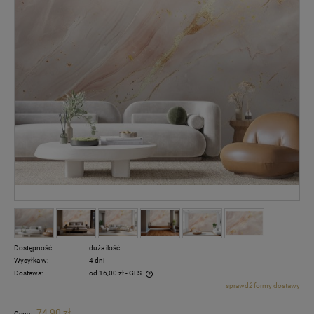
Dostępność:
duża ilość
Wysyłka w:
4 dni
Dostawa:
od 16,00 zł
- GLS
sprawdź formy dostawy
Cena nie zawiera ewentualnych kosztów płatności
74,90 zł
Cena: