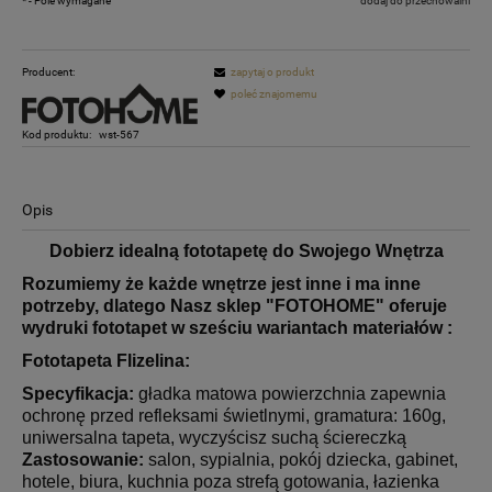
*
- Pole wymagane
dodaj do przechowalni
Producent:
zapytaj o produkt
poleć znajomemu
Kod produktu:
wst-567
Opis
Dobierz idealną fototapetę do Swojego Wnętrza
Rozumiemy że każde wnętrze jest inne i ma inne
potrzeby, dlatego
Nasz sklep "FOTOHOME" oferuje
wydruki fototapet w sześciu wariantach materiałów :
Fototapeta Flizelina:
Specyfikacja:
gładka matowa powierzchnia zapewnia
ochronę przed refleksami świetlnymi, gramatura: 160g,
uniwersalna tapeta, wyczyścisz suchą ściereczką
Zastosowanie:
salon, sypialnia, pokój dziecka, gabinet,
hotele, biura, kuchnia poza strefą gotowania, łazienka