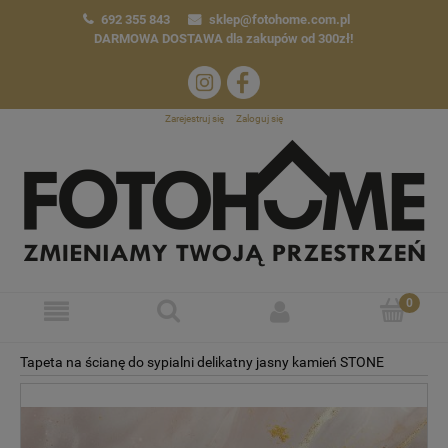
692 355 843
sklep@fotohome.com.pl
DARMOWA DOSTAWA
dla zakupów od 300zł!
Zarejestruj się
Zaloguj się
Tapeta na ścianę do sypialni delikatny jasny kamień STONE