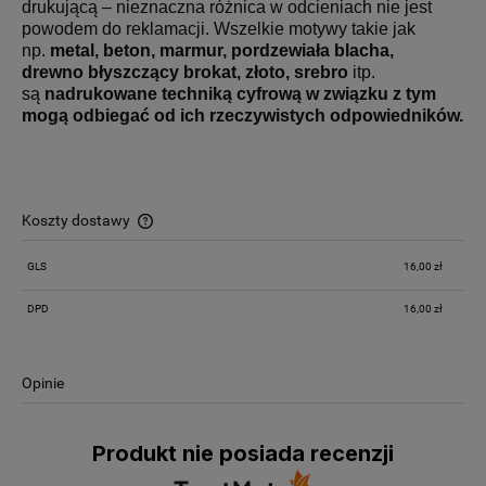
drukującą – nieznaczna różnica w odcieniach nie jest
powodem do reklamacji. Wszelkie motywy takie jak
np.
metal, beton, marmur, pordzewiała blacha,
drewno
błyszczący brokat, złoto, srebro
itp.
są
nadrukowane techniką cyfrową w związku z tym
mogą odbiegać od ich rzeczywistych odpowiedników.
Koszty dostawy
Cena nie zawiera ewentualnych kosztów płatności
GLS
16,00 zł
DPD
16,00 zł
Opinie
Produkt nie posiada recenzji