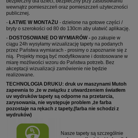
bezpieczny dla dzieci, bezpieczny przy zastosowaniu
wewnątrz pomieszczeń oraz pomieszczeń użyteczności
publicznej.
-
ŁATWE W MONTAŻU
- dzielone na gotowe części /
bryty o szerokości od 80 do 130cm aby ułatwić aplikację.
-
DOSTOSOWANE DO WYMIARÓW -
po zakupie w
ciągu 24h wysyłamy wizualizację tapety na podanych
przez Państwa wymiarach - prosimy o zapoznanie się z
nią. Projekty mogą być modyfikowane i dostosowane w
miarę możliwości wzoru do Państwa potrzeb. Bez
akceptacji wizualizacji zamówienie nie będzie
realizowane.
TECHNOLOGIA DRUKU: druk uv maszynami Mutoh
zapewnia to ,że w związku z utwardzeniem światłem
uv wydruków tapety są odporne na przetarcia,
zarysowania, nie występuje problem ,że farba
pozostaje na rękach z tapety,(farba nie schodzi z
wydruków)
Nasze tapety są szczególnie