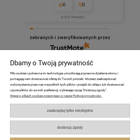
0
0
w tym miesiącu
zebranych i zweryfikowanych przez
Dbamy o Twoją prywatność
Pliki cookies i pokrewne im technologie umożliwiają poprawne działanie strony i
pomagają nam dostosować ofertę do Twoich potrzeb. Możesz zaakceptować
PRODUKTY
wykorzystanie przez nas wszystkich tych plików i przejść do sklepu lub dostosować
użycie plików do swoich preferencji, wybierając opcję "Dostosuj zgody".
Więcej o plikach cookies przeczytasz w naszej Polityce prywatności.
Moje Konto
zaakceptuj tylko niezbędne
Płatności i dostawa
O nas
dostosuj zgody