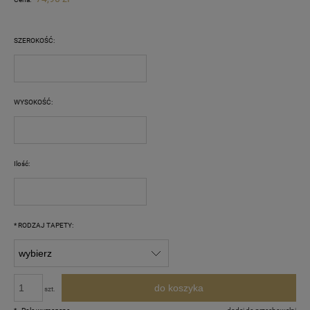
SZEROKOŚĆ:
WYSOKOŚĆ:
Ilość:
*
RODZAJ TAPETY:
do koszyka
szt.