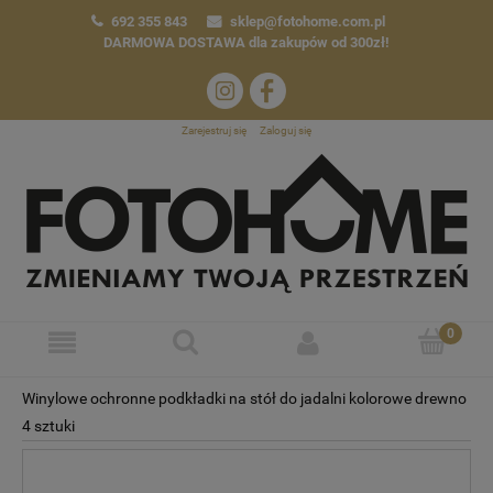
692 355 843
sklep@fotohome.com.pl
DARMOWA DOSTAWA
dla zakupów od 300zł!
Zarejestruj się
Zaloguj się
Winylowe ochronne podkładki na stół do jadalni kolorowe drewno
4 sztuki