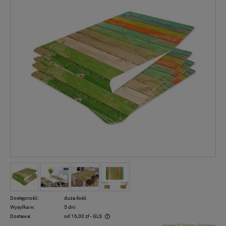
Dostępność:
duża ilość
Wysyłka w:
5 dni
Dostawa:
od 16,00 zł
- GLS
sprawdź formy dostawy