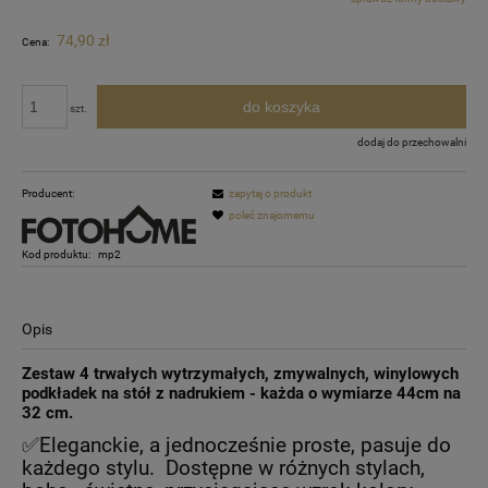
Cena nie zawiera ewentualnych kosztów płatności
74,90 zł
Cena:
do koszyka
szt.
dodaj do przechowalni
Producent:
zapytaj o produkt
poleć znajomemu
Kod produktu:
mp2
Opis
Zestaw 4 trwałych wytrzymałych, zmywalnych, winylowych
podkładek na stół z nadrukiem - każda o wymiarze 44cm na
32 cm.
✅Eleganckie, a jednocześnie proste, pasuje do
każdego stylu. Dostępne w różnych stylach,