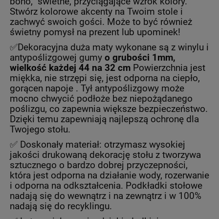
boho, świetne, przyciągające wzrok kolory.
Stwórz kolorowe akcenty na Twoim stole i
zachwyć swoich gości. Może to być również
świetny pomysł na prezent lub upominek!
✅Dekoracyjna duża maty wykonane są z winylu i
antypoślizgowej gumy
o grubości 1mm,
wielkość każdej 44 na 32 cm
Powierzchnia jest
miękka, nie strzępi się, jest odporna na ciepło,
gorącen napoje . Tył antypoślizgowy może
mocno chwycić podłoże bez niepożądanego
poślizgu, co zapewnia większe bezpieczeństwo.
Dzięki temu zapewniają najlepszą ochronę dla
Twojego stołu.
✅ Doskonały materiał: otrzymasz wysokiej
jakości drukowaną dekorację stołu z tworzywa
sztucznego o bardzo dobrej przyczepności,
która jest odporna na działanie wody, rozerwanie
i odporna na odkształcenia. Podkładki stołowe
nadają się do wewnątrz i na zewnątrz i w 100%
nadają się do recyklingu.