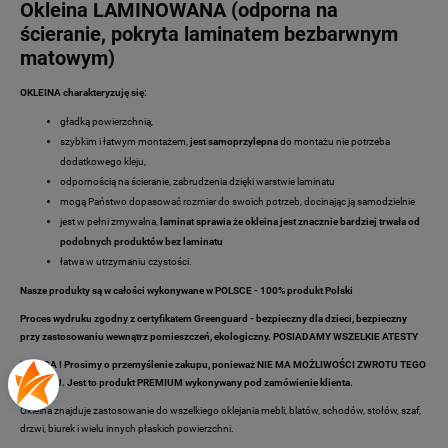
Okleina LAMINOWANA (odporna na
ścieranie, pokryta laminatem bezbarwnym
matowym)
OKLEINA charakteryzuję się:
gładką powierzchnią,
szybkim i łatwym montażem,
jest samoprzylepna
do montażu nie potrzeba
dodatkowego kleju,
odpornością na ścieranie, zabrudzenia dzięki warstwie laminatu
mogą Państwo dopasować rozmiar do swoich potrzeb, docinając ją samodzielnie
jest w pełni zmywalna,
laminat sprawia że okleina jest znacznie bardziej trwała od
podobnych produktów bez laminatu
łatwa w utrzymaniu czystości.
Nasze produkty są w całości wykonywane w POLSCE - 100% produkt Polski
Proces wydruku zgodny z certyfikatem Greenguard - bezpieczny dla dzieci, bezpieczny
przy zastosowaniu wewnątrz pomieszczeń, ekologiczny. POSIADAMY WSZELKIE ATESTY
UWAGA ! Prosimy o przemyślenie zakupu, ponieważ NIE MA MOŻLIWOŚCI ZWROTU TEGO
TOWARU. Jest to produkt PREMIUM wykonywany pod zamówienie klienta.
Okleina znajduje zastosowanie do wszelkiego oklejania mebli, blatów, schodów, stołów, szaf,
drzwi, biurek i wielu innych płaskich powierzchni.