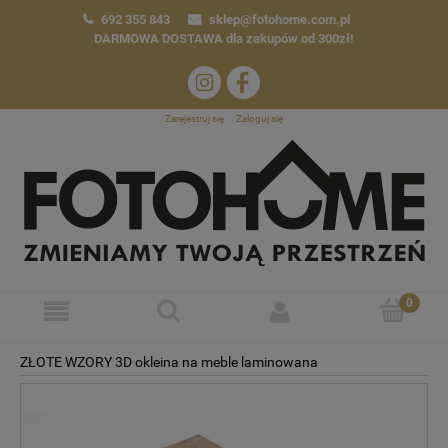
692 355 843
sklep@fotohome.com.pl
DARMOWA DOSTAWA
dla zakupów od 300zł!
Zarejestruj się
Zaloguj się
ZŁOTE WZORY 3D okleina na meble laminowana