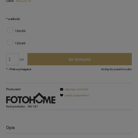
60,20 zł
Cena:
*
wielkość:
100x50
120x60
do koszyka
szt.
*
- Pole wymagane
dodaj do przechowalni
Producent:
zapytaj o produkt
poleć znajomemu
Kod produktu:
OK-161
Opis