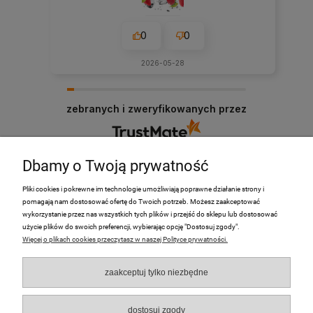
0
0
2026-05-28
zebranych i zweryfikowanych przez
Dbamy o Twoją prywatność
Pliki cookies i pokrewne im technologie umożliwiają poprawne działanie strony i
pomagają nam dostosować ofertę do Twoich potrzeb. Możesz zaakceptować
PRODUKTY
wykorzystanie przez nas wszystkich tych plików i przejść do sklepu lub dostosować
użycie plików do swoich preferencji, wybierając opcję "Dostosuj zgody".
Więcej o plikach cookies przeczytasz w naszej Polityce prywatności.
Moje Konto
zaakceptuj tylko niezbędne
Płatności i dostawa
O nas
dostosuj zgody