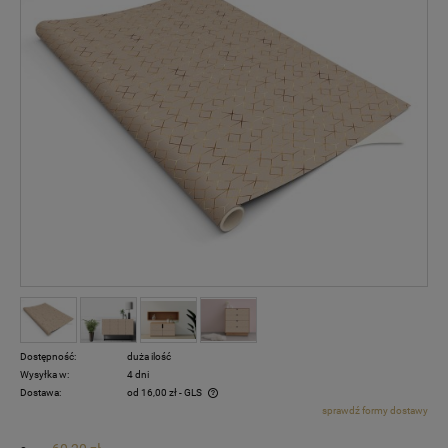
Dostępność:
duża ilość
Wysyłka w:
4 dni
Dostawa:
od 16,00 zł
- GLS
sprawdź formy dostawy
Cena nie zawiera ewentualnych kosztów płatności