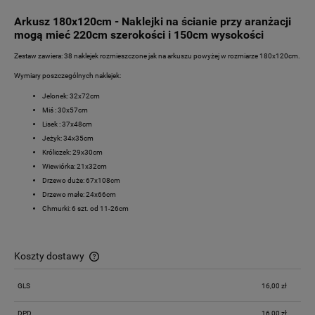
Arkusz 180x120cm - Naklejki na ścianie przy aranżacji
mogą mieć 220cm szerokości i 150cm wysokości
Zestaw zawiera: 38 naklejek rozmieszczone jak na arkuszu powyżej w rozmiarze 180x120cm.
Wymiary poszczególnych naklejek:
Jelonek: 32x72cm
Miś : 30x57cm
Lisek : 37x48cm
Jeżyk: 34x35cm
Króliczek: 29x30cm
Wiewiórka: 21x32cm
Drzewo duże: 67x108cm
Drzewo małe: 24x66cm
Chmurki: 6 szt. od 11-26cm
Koszty dostawy
Cena nie zawiera ewentualnych kosztów płatności
GLS
16,00 zł
DPD
16,00 zł