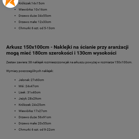
Króliczek:14x15cm
Wiewiórka: 10x16cm
Drzewo duże: 34x55cm
Drzewo małe: 12x33cm
Chmurki: 6 szt. od 5-13cm
Arkusz 150x100cm - Naklejki na ścianie przy aranżacji
mogą mieć 180cm szerokości i 130cm wysokości
Zestaw zawiera: 38 naklejek rozmieszczone jak na arkuszu powyżej w rozmiarze 150x100cm.
Wymiary poszczególnych naklejek:
Jelonek: 27x60cm
Miś : 24x47cm
Lisek : 31x40cm
Jeżyk: 28x29cm
Króliczek: 24x25cm
Wiewiórka: 17x27cm
Drzewo duże: 56x91cm
Drzewo małe: 20x55cm
Chmurki: 6 szt. od 9-22cm