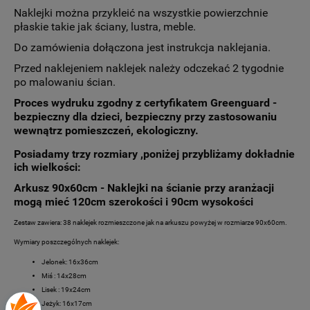
Naklejki można przykleić na wszystkie powierzchnie
płaskie takie jak ściany, lustra, meble.
Do zamówienia dołączona jest instrukcja naklejania.
Przed naklejeniem naklejek należy odczekać 2 tygodnie
po malowaniu ścian.
Proces wydruku zgodny z certyfikatem Greenguard -
bezpieczny dla dzieci, bezpieczny przy zastosowaniu
wewnątrz pomieszczeń, ekologiczny.
Posiadamy trzy rozmiary ,poniżej przybliżamy dokładnie
ich wielkości:
Arkusz 90x60cm - Naklejki na ścianie przy aranżacji
mogą mieć 120cm szerokości i 90cm wysokości
Zestaw zawiera: 38 naklejek rozmieszczone jak na arkuszu powyżej w rozmiarze 90x60cm.
Wymiary poszczególnych naklejek:
Jelonek: 16x36cm
Miś : 14x28cm
Lisek : 19x24cm
Jeżyk: 16x17cm