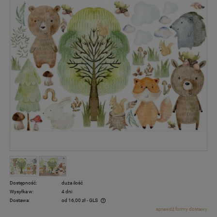
Dostępność:
duża ilość
Wysyłka w:
4 dni
Dostawa:
od 16,00 zł
- GLS
sprawdź formy dostawy
Cena nie zawiera ewentualnych kosztów płatności