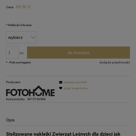
69,50 zł
Cena:
*
Wielkość Arkusza:
do koszyka
szt.
*
- Pole wymagane
dodaj do przechowalni
Producent:
zapytaj o produkt
poleć znajomemu
Kod produktu:
8915736588
Opis
Stylizowane naklejki Zwierząt Leśnych dla dzieci jak