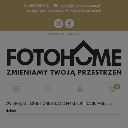
692 355 843
sklep@fotohome.com.pl
DARMOWA DOSTAWA
dla zakupów od 300zł!
Zarejestruj się
Zaloguj się
ZWIERZĘTA LEŚNE FORESTLAND NAKLEJKI NA ŚCIANĘ dla
dzieci