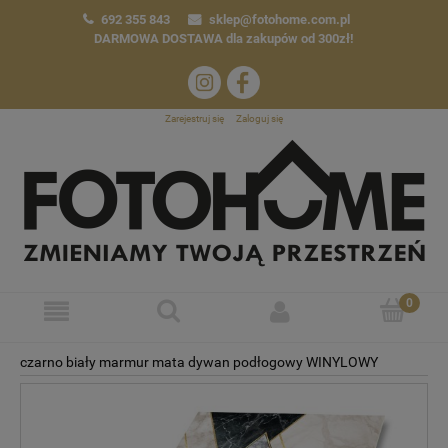
692 355 843
sklep@fotohome.com.pl
DARMOWA DOSTAWA
dla zakupów od 300zł!
Zarejestruj się
Zaloguj się
czarno biały marmur mata dywan podłogowy WINYLOWY