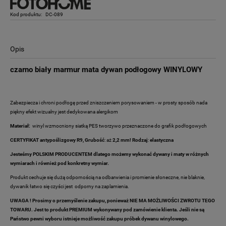
Kod produktu:
DC-089
Opis
czarno biały marmur mata dywan podłogowy WINYLOWY
Zabezpiecza i chroni podłogę przed zniszczeniem porysowaniem - w prosty sposób nada
piękny efekt wizualny jest dedykowana alergikom
Materiał:
winyl wzmocniony siatką PES tworzywo przeznaczone do grafik podłogowych
CERTYFIKAT antypoślizgowy R9,
Grubość
: aż
2,2 mm! Rodzaj
:
elastyczna
Jesteśmy POLSKIM PRODUCENTEM dlatego możemy wykonać dywany i maty w różnych
wymiarach i również pod konkretny wymiar.
Produkt cechuje się dużą odpornością na odbarwienia i promienie słoneczne, nie blaknie,
dywanik łatwo się czyści jest odporny na zaplamienia.
UWAGA ! Prosimy o przemyślenie zakupu, ponieważ NIE MA MOŻLIWOŚCI ZWROTU TEGO
TOWARU. Jest to produkt PREMIUM wykonywany pod zamówienie klienta. Jeśli nie są
Państwo pewni wyboru istnieje możliwość zakupu próbek dywanu winylowego.