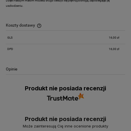
Dzięki naszym matom możesz długo cieszyć się piękną podłogą, zapobiegając jej
uszkodzeniu.
Koszty dostawy
Cena nie zawiera ewentualnych kosztów płatności
GLS
16,00 zł
DPD
16,00 zł
Opinie
Produkt nie posiada recenzji
Produkt nie posiada recenzji
Może zainteresują Cię inne ocenione produkty