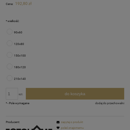
192,80 zł
Cena:
*
wielkość:
90x60
120x80
150x100
180x120
210x140
do koszyka
szt.
*
- Pole wymagane
dodaj do przechowalni
Producent:
zapytaj o produkt
poleć znajomemu