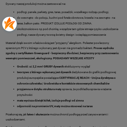
Dywany naszej produkcji można zastosować na:
podłogi, panele, parkiety, gres, taras, posadzki, wszelkiego rodzaju podłogi,
do wewnątrz - do pokoju, kuchni pod fotele obrotowe, krzesła i na zewnątrz - na
taras, balkon patio. PRODUKT IZOLUJE PODŁOGI OD ZIMNA.
okolicznościowo np pod choinkę, wszędzie tam gdzie istnieje ryzyko uszkodzenia
podłogi, nasze dywany tworzą świetny design i ocieplają pomieszczenie
Materiał dzięki swoim właściwością jest "przyjazny" alergikom. Poliester powleczony
spienionym PCV z którego wykonany jest dywan nie gromadzi bakterii.
Proces wydruku
zgodny z certyfikatem Greenguard - bezpieczny dla dzieci, bezpieczny przy zastosowaniu
wewnątrz pomieszczeń, ekologiczny. POSIADAMY WSZELKIE ATESTY
Grubość
: aż
2,2 mm! GRUBY dywanik
ekskluzywny wygląd
tworzywo z którego wykonany jest dywanik
dedykowane do grafiki podłogowej
produkcji europejskie posiadające
CERTYFIKACJĘ REACH - Unijna dyrektywa o
ochronie człowieka / środowiska w kontekście stosowanych chemikaliów
przyjemna w dotyku struktura maty
sprawia, że podkładka sprawia wrażenie
przytulności
mata wycisza dźwięk kółek, izoluje podłogi od zimna
odporność na promienie UV, maty można stosować na taras
Przekonaj się, jak
łatwo i skutecznie
można chronić podłogę przed zarysowaniami i
uszkodzeniami.