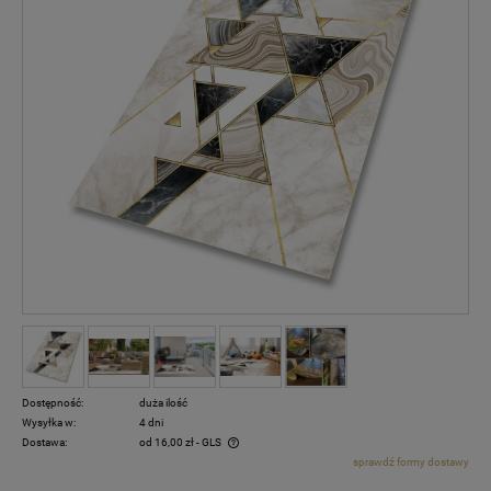
Dostępność:
duża ilość
Wysyłka w:
4 dni
Dostawa:
od 16,00 zł
- GLS
sprawdź formy dostawy
Cena nie zawiera ewentualnych kosztów płatności