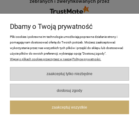
zebranych i zweryfikowanych przez
Dbamy o Twoją prywatność
Pliki cookies i pokrewne im technologie umożliwiają poprawne działanie strony i
pomagają nam dostosować ofertę do Twoich potrzeb. Możesz zaakceptować
PRODUKTY
wykorzystanie przez nas wszystkich tych plików i przejść do sklepu lub dostosować
użycie plików do swoich preferencji, wybierając opcję "Dostosuj zgody".
Więcej o plikach cookies przeczytasz w naszej Polityce prywatności.
Moje Konto
zaakceptuj tylko niezbędne
Płatności i dostawa
O nas
dostosuj zgody
Pomoc
zaakceptuj wszystkie
FotoHome | Stawki Denkowskie 25f, 27-400 Ostrowiec Świętokrzyski | NIP: 5732758408 |
REGON: 241305164
pokaż pełną wersję strony