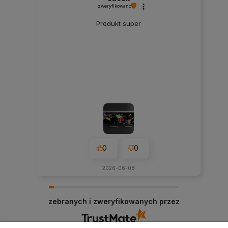
zweryfikowano
Produkt super
0
0
2026-06-08
zebranych i zweryfikowanych przez