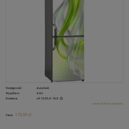
Dostępność:
duża ilość
Wysyłka w:
4 dni
Dostawa:
od 16,00 zł
- GLS
sprawdź formy dostawy
Cena nie zawiera ewentualnych kosztów płatności
170,50 zł
Cena: