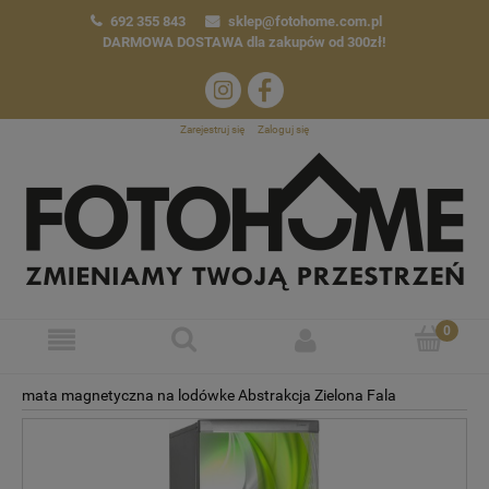
692 355 843
sklep@fotohome.com.pl
DARMOWA DOSTAWA
dla zakupów od 300zł!
Zarejestruj się
Zaloguj się
mata magnetyczna na lodówke Abstrakcja Zielona Fala