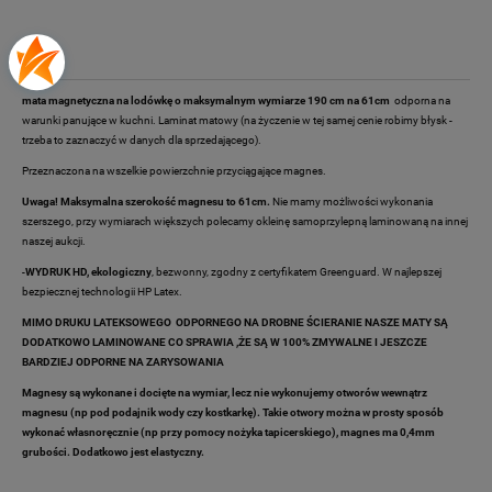
Opis
mata magnetyczna na lodówkę o maksymalnym wymiarze 190 cm na 61cm
odporna na
warunki panujące w kuchni. Laminat matowy (na życzenie w tej samej cenie robimy błysk -
trzeba to zaznaczyć w danych dla sprzedającego).
Przeznaczona na wszelkie powierzchnie przyciągające magnes.
Uwaga! Maksymalna szerokość magnesu to 61cm.
Nie mamy możliwości wykonania
szerszego, przy wymiarach większych polecamy okleinę samoprzylepną laminowaną na innej
naszej aukcji.
-
WYDRUK HD, ekologiczny
, bezwonny, zgodny z certyfikatem Greenguard. W najlepszej
bezpiecznej technologii HP Latex.
MIMO DRUKU LATEKSOWEGO ODPORNEGO NA DROBNE ŚCIERANIE NASZE MATY SĄ
DODATKOWO LAMINOWANE CO SPRAWIA ,ŻE SĄ W 100% ZMYWALNE I JESZCZE
BARDZIEJ ODPORNE NA ZARYSOWANIA
Magnesy są wykonane i docięte na wymiar, lecz nie wykonujemy otworów wewnątrz
magnesu (np pod podajnik wody czy kostkarkę). Takie otwory można w prosty sposób
wykonać własnoręcznie (np przy pomocy nożyka tapicerskiego), magnes ma 0,4mm
grubości. Dodatkowo jest elastyczny.