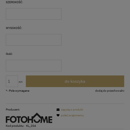
SZEROKOŚĆ:
WYSOKOŚĆ:
Ilość:
do koszyka
szt.
*
- Pole wymagane
dodaj do przechowalni
Producent:
zapytaj o produkt
poleć znajomemu
Kod produktu:
KL_204