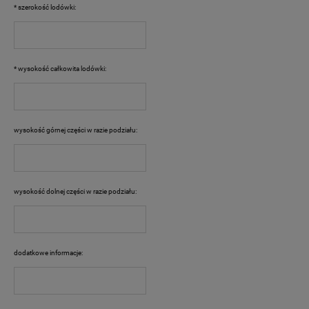
*
szerokość lodówki:
*
wysokość całkowita lodówki:
wysokość górnej części w razie podziału:
wysokość dolnej części w razie podziału:
dodatkowe informacje: