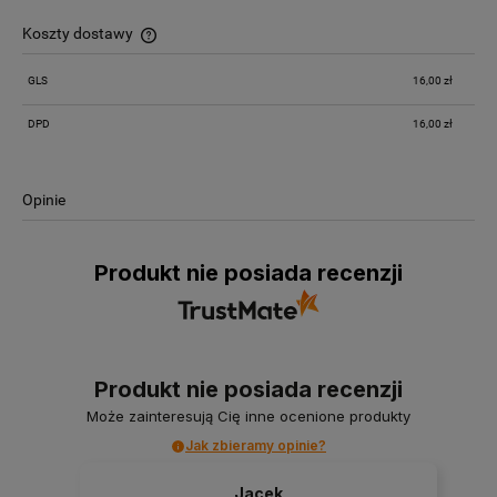
Koszty dostawy
Cena nie zawiera ewentualnych kosztów płatności
GLS
16,00 zł
DPD
16,00 zł
Opinie
Produkt nie posiada recenzji
Produkt nie posiada recenzji
Może zainteresują Cię inne ocenione produkty
Jak zbieramy opinie?
Jacek