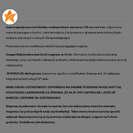
Opis
mata magnetyczna na lodówkę o maksymalnym wymiarze 190 cm na 61cm
odporna na
warunki panujące w kuchni. Laminat matowy (na życzenie w tej samej cenie robimy błysk -
trzeba to zaznaczyć w danych dla sprzedającego).
Przeznaczona na wszelkie powierzchnie przyciągające magnes.
Uwaga! Maksymalna szerokość magnesu to 61cm.
Nie mamy możliwości wykonania
szerszego, przy wymiarach większych polecamy okleinę samoprzylepną laminowaną na innej
naszej aukcji.
-
WYDRUK HD, ekologiczny
, bezwonny, zgodny z certyfikatem Greenguard. W najlepszej
bezpiecznej technologii HP Latex.
MIMO DRUKU LATEKSOWEGO ODPORNEGO NA DROBNE ŚCIERANIE NASZE MATY SĄ
DODATKOWO LAMINOWANE CO SPRAWIA ,ŻE SĄ W 100% ZMYWALNE I JESZCZE
BARDZIEJ ODPORNE NA ZARYSOWANIA
Magnesy są wykonane i docięte na wymiar, lecz nie wykonujemy otworów wewnątrz
magnesu (np pod podajnik wody czy kostkarkę). Takie otwory można w prosty sposób
wykonać własnoręcznie (np przy pomocy nożyka tapicerskiego), magnes ma 0,4mm
grubości. Dodatkowo jest elastyczny.