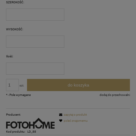
SZEROKOŚĆ:
WYSOKOŚĆ:
Ilość:
do koszyka
szt.
*
- Pole wymagane
dodaj do przechowalni
Producent:
zapytaj o produkt
poleć znajomemu
Kod produktu:
LD_88