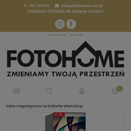
692 355 843
sklep@fotohome.com.pl
DARMOWA DOSTAWA
dla zakupów od 300zł!
Zarejestruj się
Zaloguj się
mata magnetyczna na lodówke abstrakcja