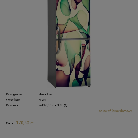
Dostępność:
duża ilość
Wysyłka w:
4 dni
Dostawa:
od 16,00 zł
- GLS
sprawdź formy dostawy
Cena nie zawiera ewentualnych kosztów płatności
170,50 zł
Cena: