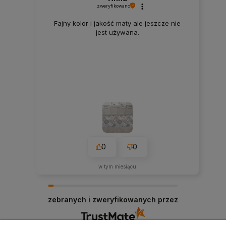
zweryfikowano
Fajny kolor i jakość maty ale jeszcze nie
jest używana.
0
0
w tym miesiącu
zebranych i zweryfikowanych przez