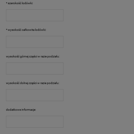
*
szerokość lodówki:
*
wysokość całkowita lodówki:
wysokość górnej części w razie podziału:
wysokość dolnej części w razie podziału:
dodatkowe informacje: