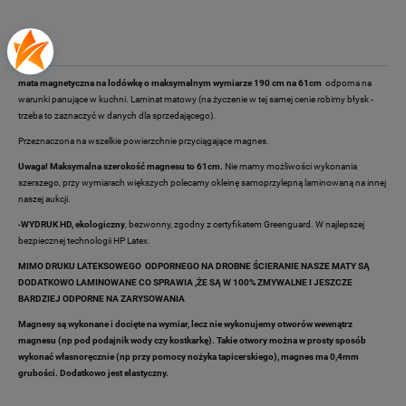
Opis
mata magnetyczna na lodówkę o maksymalnym wymiarze 190 cm na 61cm
odporna na
warunki panujące w kuchni. Laminat matowy (na życzenie w tej samej cenie robimy błysk -
trzeba to zaznaczyć w danych dla sprzedającego).
Przeznaczona na wszelkie powierzchnie przyciągające magnes.
Uwaga! Maksymalna szerokość magnesu to 61cm.
Nie mamy możliwości wykonania
szerszego, przy wymiarach większych polecamy okleinę samoprzylepną laminowaną na innej
naszej aukcji.
-
WYDRUK HD, ekologiczny
, bezwonny, zgodny z certyfikatem Greenguard. W najlepszej
bezpiecznej technologii HP Latex.
MIMO DRUKU LATEKSOWEGO ODPORNEGO NA DROBNE ŚCIERANIE NASZE MATY SĄ
DODATKOWO LAMINOWANE CO SPRAWIA ,ŻE SĄ W 100% ZMYWALNE I JESZCZE
BARDZIEJ ODPORNE NA ZARYSOWANIA
Magnesy są wykonane i docięte na wymiar, lecz nie wykonujemy otworów wewnątrz
magnesu (np pod podajnik wody czy kostkarkę). Takie otwory można w prosty sposób
wykonać własnoręcznie (np przy pomocy nożyka tapicerskiego), magnes ma 0,4mm
grubości. Dodatkowo jest elastyczny.