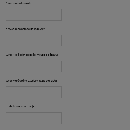
*
szerokość lodówki:
*
wysokość całkowita lodówki:
wysokość górnej części w razie podziału:
wysokość dolnej części w razie podziału:
dodatkowe informacje: