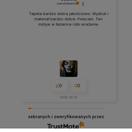
zweryfikowano
Tapeta bardzo dobra jakościowo. Wydruk i
materiał bardzo dobre. Polecam. Ten
motyw w łazience robi wrażenie.
0
0
2026-05-12
zebranych i zweryfikowanych przez