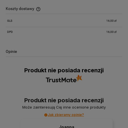
Koszty dostawy
Cena nie zawiera ewentualnych kosztów płatności
GLS
16,00 zł
DPD
16,00 zł
Opinie
Produkt nie posiada recenzji
Produkt nie posiada recenzji
Może zainteresują Cię inne ocenione produkty
Jak zbieramy opinie?
Joanna