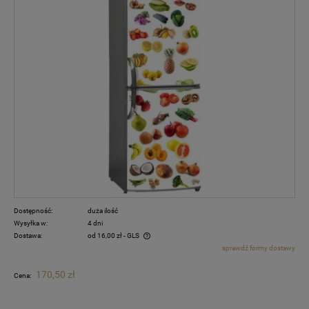
Dostępność:
duża ilość
Wysyłka w:
4 dni
Dostawa:
od 16,00 zł
- GLS
sprawdź formy dostawy
Cena nie zawiera ewentualnych kosztów płatności
170,50 zł
Cena: