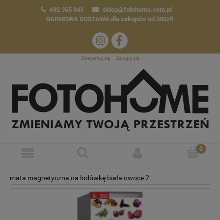
692 355 843
sklep@fotohome.com.pl
DARMOWA DOSTAWA
dla zakupów od 300zł!
Zarejestruj się
Zaloguj się
mata magnetyczna na lodówkę biała owoce 2