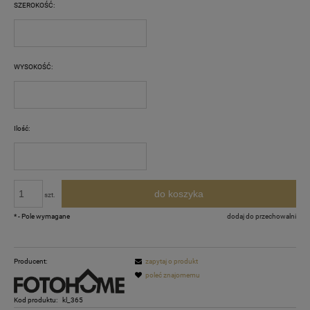
SZEROKOŚĆ:
WYSOKOŚĆ:
Ilość:
do koszyka
szt.
*
- Pole wymagane
dodaj do przechowalni
Producent:
zapytaj o produkt
poleć znajomemu
Kod produktu:
kl_365