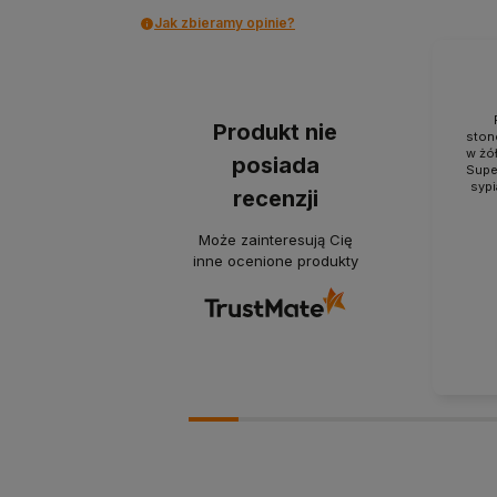
Jak zbieramy opinie?
Produkt nie
ston
w żół
posiada
Super
sypi
recenzji
Może zainteresują Cię
inne ocenione produkty