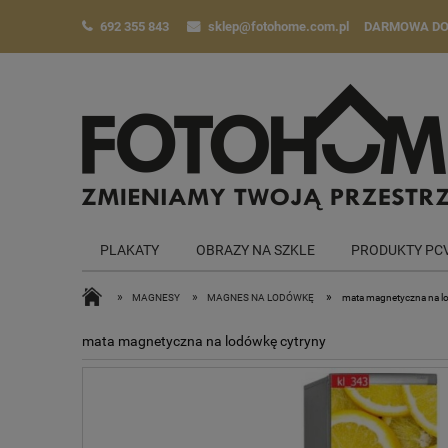
692 355 843
sklep@fotohome.com.pl
DARMOWA D
PLAKATY
OBRAZY NA SZKLE
PRODUKTY PC
»
»
»
MAGNESY
MAGNES NA LODÓWKĘ
mata magnetyczna na l
mata magnetyczna na lodówkę cytryny