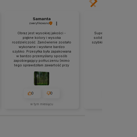
Samanta
Urszula
zweryfikowano
zweryfikowano
Obraz jest wysokiej jakości -
Super sprawa.Naklejki są 
piękne kolory i wysoka
solidne.Przyklejanie jest 
rozdzielczość. Zamówienie zostało
szybkie.Wizualnie petarda
wykonane i wysłane bardzo
😁
szybko. Przesyłka była zapakowana
w bardzo przemyślany sposób
zapobiegający potłuczeniu (mimo
tego sprawdziłam zawartość przy
kurierze zgodnie z radą
sprzedawcy). Polecam!
0
0
0
0
w tym miesiącu
2026-05-28