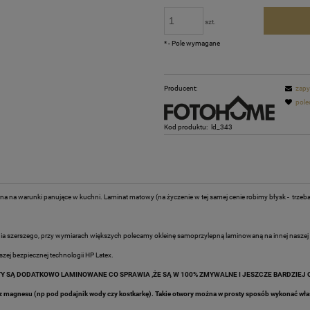
szt.
*
- Pole wymagane
Producent:
zapy
pole
Kod produktu:
ld_343
a na warunki panujące w kuchni. Laminat matowy (na życzenie w tej samej cenie robimy błysk - trzeb
 szerszego, przy wymiarach większych polecamy okleinę samoprzylepną laminowaną na innej naszej a
zej bezpiecznej technologii HP Latex.
 SĄ DODATKOWO LAMINOWANE CO SPRAWIA ,ŻE SĄ W 100% ZMYWALNE I JESZCZE BARDZIEJ
z magnesu (np pod podajnik wody czy kostkarkę). Takie otwory można w prosty sposób wykonać wł