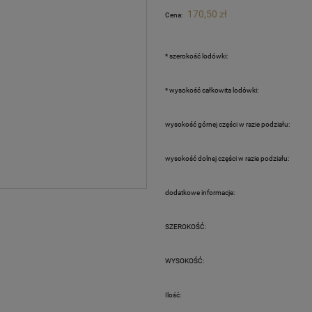
Cena nie zawiera ewentualnych kosztów
170,50 zł
Cena:
płatności
*
szerokość lodówki:
*
wysokość całkowita lodówki:
wysokość górnej części w razie podziału:
wysokość dolnej części w razie podziału:
dodatkowe informacje:
SZEROKOŚĆ:
WYSOKOŚĆ:
Ilość: