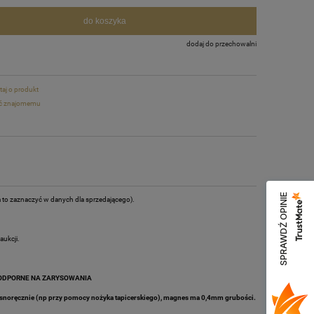
do koszyka
dodaj do przechowalni
taj o produkt
ć znajomemu
SPRAWDŹ OPINIE
a to zaznaczyć w danych dla sprzedającego).
ukcji.
 ODPORNE NA ZARYSOWANIA
asnoręcznie (np przy pomocy nożyka tapicerskiego), magnes ma 0,4mm grubości.