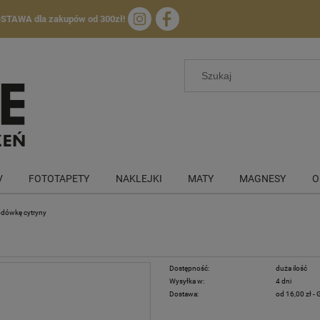
OSTAWA
dla zakupów od 300zł!
V
FOTOTAPETY
NAKLEJKI
MATY
MAGNESY
O
odówkę cytryny
Dostępność:
duża ilość
Wysyłka w:
4 dni
Dostawa:
od 16,00 zł
- 