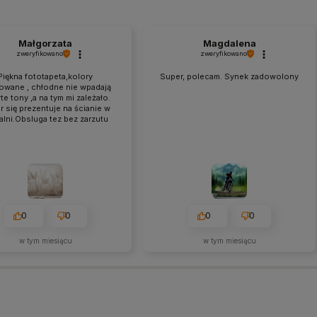
Małgorzata
Magdalena
zweryfikowano
zweryfikowano
Piękna fototapeta,kolory
Super, polecam. Synek zadowolony
owane , chłodne nie wpadają
te tony ,a na tym mi zależało.
 się prezentuje na ścianie w
alni.Obsluga tez bez zarzutu
0
0
0
0
w tym miesiącu
w tym miesiącu