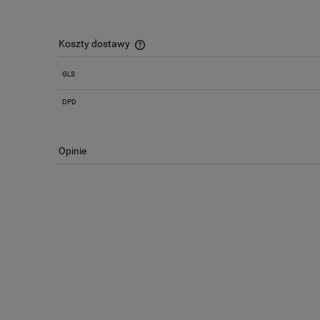
Koszty dostawy
GLS
Cena nie zawiera ewentualnych kosztów
płatności
DPD
Opinie