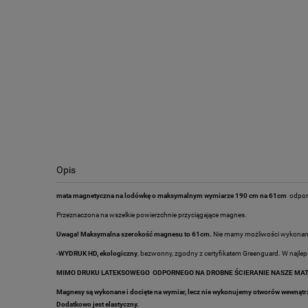
Opis
mata magnetyczna na lodówkę o maksymalnym wymiarze 190 cm na 61cm
odporn
Przeznaczona na wszelkie powierzchnie przyciągające magnes.
Uwaga! Maksymalna szerokość magnesu to 61cm.
Nie mamy możliwości wykonania
-
WYDRUK HD, ekologiczny
, bezwonny, zgodny z certyfikatem Greenguard. W najleps
MIMO DRUKU LATEKSOWEGO ODPORNEGO NA DROBNE ŚCIERANIE NASZE MATY
Magnesy są wykonane i docięte na wymiar, lecz nie wykonujemy otworów wewnątr
Dodatkowo jest elastyczny.