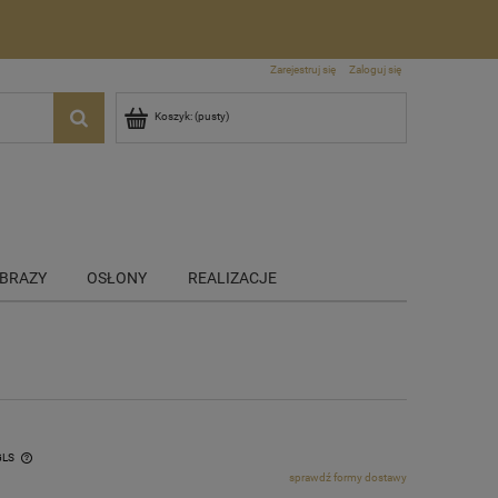
Zarejestruj się
Zaloguj się
Koszyk:
(pusty)
BRAZY
OSŁONY
REALIZACJE
GLS
sprawdź formy dostawy