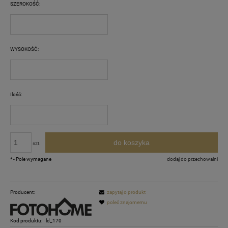
SZEROKOŚĆ:
WYSOKOŚĆ:
Ilość:
do koszyka
szt.
*
- Pole wymagane
dodaj do przechowalni
Producent:
zapytaj o produkt
poleć znajomemu
Kod produktu:
ld_170