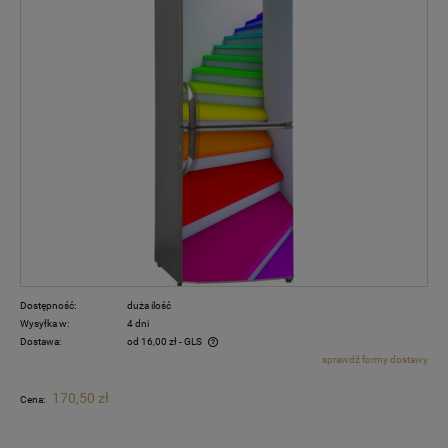
Dostępność:
duża ilość
Wysyłka w:
4 dni
Dostawa:
od 16,00 zł
- GLS
sprawdź formy dostawy
Cena nie zawiera ewentualnych kosztów płatności
170,50 zł
Cena: