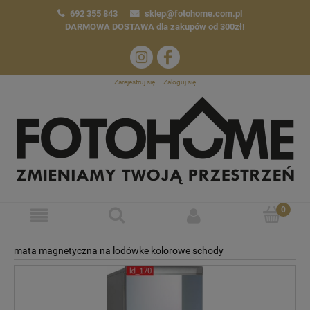
692 355 843
sklep@fotohome.com.pl
DARMOWA DOSTAWA
dla zakupów od 300zł!
Zarejestruj się
Zaloguj się
mata magnetyczna na lodówke kolorowe schody