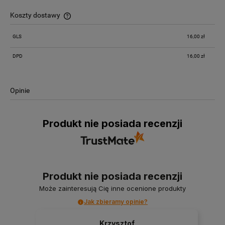
Koszty dostawy
Cena nie zawiera ewentualnych kosztów płatności
GLS
16,00 zł
DPD
16,00 zł
Opinie
Produkt nie posiada recenzji
Produkt nie posiada recenzji
Może zainteresują Cię inne ocenione produkty
Jak zbieramy opinie?
Krzysztof