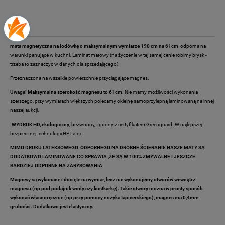
Opis
mata magnetyczna na lodówkę o maksymalnym wymiarze 190 cm na 61cm
odporna na
warunki panujące w kuchni. Laminat matowy (na życzenie w tej samej cenie robimy błysk -
trzeba to zaznaczyć w danych dla sprzedającego).
Przeznaczona na wszelkie powierzchnie przyciągające magnes.
Uwaga! Maksymalna szerokość magnesu to 61cm.
Nie mamy możliwości wykonania
szerszego, przy wymiarach większych polecamy okleinę samoprzylepną laminowaną na innej
naszej aukcji.
-
WYDRUK HD, ekologiczny
, bezwonny, zgodny z certyfikatem Greenguard. W najlepszej
bezpiecznej technologii HP Latex.
MIMO DRUKU LATEKSOWEGO ODPORNEGO NA DROBNE ŚCIERANIE NASZE MATY SĄ
DODATKOWO LAMINOWANE CO SPRAWIA ,ŻE SĄ W 100% ZMYWALNE I JESZCZE
BARDZIEJ ODPORNE NA ZARYSOWANIA
Magnesy są wykonane i docięte na wymiar, lecz nie wykonujemy otworów wewnątrz
magnesu (np pod podajnik wody czy kostkarkę). Takie otwory można w prosty sposób
wykonać własnoręcznie (np przy pomocy nożyka tapicerskiego), magnes ma 0,4mm
grubości. Dodatkowo jest elastyczny.