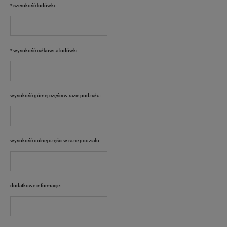
*
szerokość lodówki:
*
wysokość całkowita lodówki:
wysokość górnej części w razie podziału:
wysokość dolnej części w razie podziału:
dodatkowe informacje: