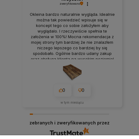
zweryfikowano
Okleina bardzo naturalnie wygląda. Idealnie
można tak powiedzieć wpisuje się w
koncept tego co sobie założyłem aby
wyglądalo. I rzeczywiście spełnia te
założenia w 100%! Mocna rekomendacja z
mojej strony tym bardziej że nie znalazłem
niczego lepszego co bardziej by się
spodobało. Ogólnie bardzo udany zakup
oraz obsługa klienta na wysokim poziomie!
Gorąco polecam!
0
0
w tym miesiącu
zebranych i zweryfikowanych przez