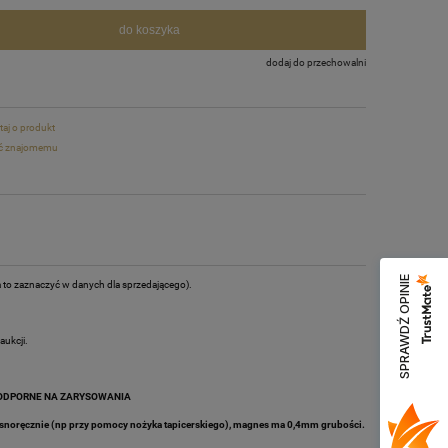
do koszyka
dodaj do przechowalni
taj o produkt
ć znajomemu
SPRAWDŹ OPINIE
a to zaznaczyć w danych dla sprzedającego).
ukcji.
 ODPORNE NA ZARYSOWANIA
asnoręcznie (np przy pomocy nożyka tapicerskiego), magnes ma 0,4mm grubości.