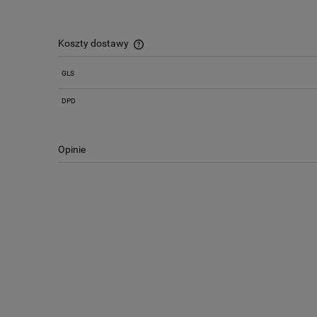
Koszty dostawy
GLS
Cena nie zawiera ewentualnych kosztów
płatności
DPD
Opinie