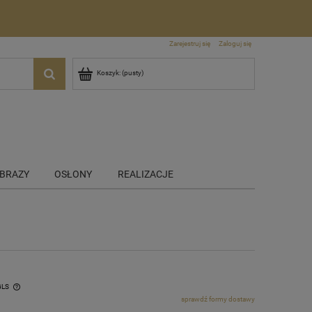
Zarejestruj się
Zaloguj się
Koszyk:
(pusty)
BRAZY
OSŁONY
REALIZACJE
GLS
sprawdź formy dostawy