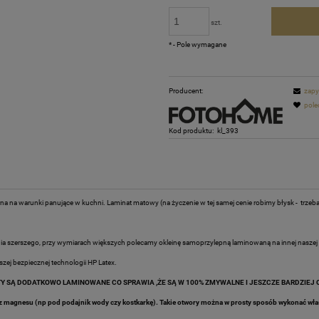
szt.
*
- Pole wymagane
Producent:
zapy
pole
Kod produktu:
kl_393
a na warunki panujące w kuchni. Laminat matowy (na życzenie w tej samej cenie robimy błysk - trzeb
 szerszego, przy wymiarach większych polecamy okleinę samoprzylepną laminowaną na innej naszej a
zej bezpiecznej technologii HP Latex.
 SĄ DODATKOWO LAMINOWANE CO SPRAWIA ,ŻE SĄ W 100% ZMYWALNE I JESZCZE BARDZIEJ
z magnesu (np pod podajnik wody czy kostkarkę). Takie otwory można w prosty sposób wykonać wł