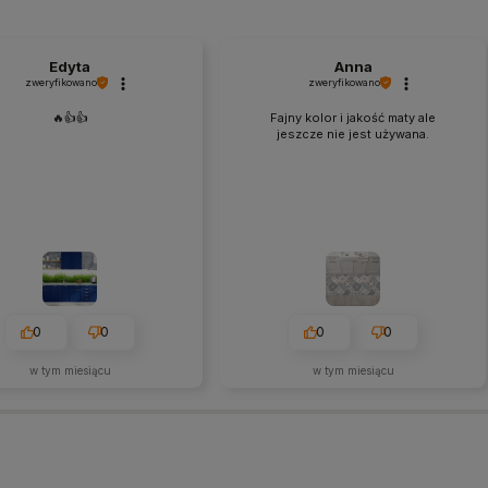
Edyta
Anna
zweryfikowano
zweryfikowano
🔥👍️👍️
Fajny kolor i jakość maty ale
jeszcze nie jest używana.
0
0
0
0
w tym miesiącu
w tym miesiącu