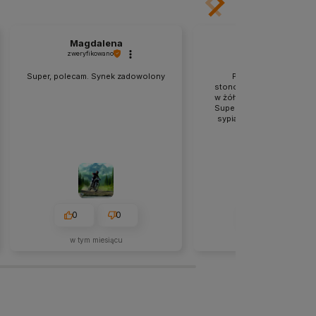
Magdalena
Małgorzata
zweryfikowano
zweryfikowano
Super, polecam. Synek zadowolony
Piękna fototapeta,kol
stonowane , chłodne nie 
w żółte tony ,a na tym mi z
Super się prezentuje na ś
sypialni.Obsluga tez bez 
0
0
0
0
w tym miesiącu
w tym miesiącu