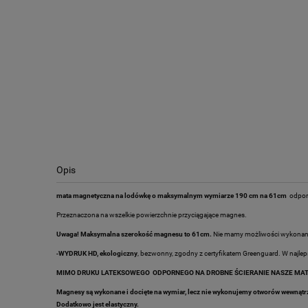
Opis
mata magnetyczna na lodówkę o maksymalnym wymiarze 190 cm na 61cm
odporn
Przeznaczona na wszelkie powierzchnie przyciągające magnes.
Uwaga! Maksymalna szerokość magnesu to 61cm.
Nie mamy możliwości wykonania
-
WYDRUK HD, ekologiczny
, bezwonny, zgodny z certyfikatem Greenguard. W najleps
MIMO DRUKU LATEKSOWEGO ODPORNEGO NA DROBNE ŚCIERANIE NASZE MATY
Magnesy są wykonane i docięte na wymiar, lecz nie wykonujemy otworów wewnątr
Dodatkowo jest elastyczny.