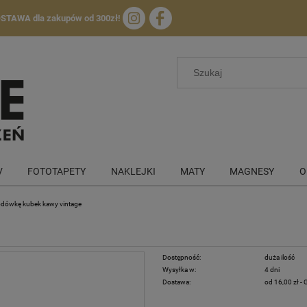
OSTAWA
dla zakupów od 300zł!
V
FOTOTAPETY
NAKLEJKI
MATY
MAGNESY
O
odówkę kubek kawy vintage
Dostępność:
duża ilość
Wysyłka w:
4 dni
Dostawa:
od 16,00 zł
- 