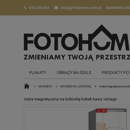
692 355 843
sklep@fotohome.com.pl
DARMOWA D
PLAKATY
OBRAZY NA SZKLE
PRODUKTY PC
»
»
»
MAGNESY
MAGNES NA LODÓWKĘ
mata magnetyczna na l
mata magnetyczna na lodówkę kubek kawy vintage