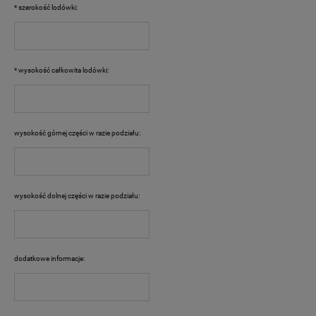
*
szerokość lodówki:
*
wysokość całkowita lodówki:
wysokość górnej części w razie podziału:
wysokość dolnej części w razie podziału:
dodatkowe informacje: