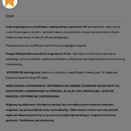
Opis
mata magnetyczna na lodówkę o maksymalnym wymiarze 190 cm na 61cm
odporna na
warunki panujące w kuchni. Laminat matowy (na życzenie w tej samej cenie robimy błysk -
trzeba to zaznaczyć w danych dla sprzedającego).
Przeznaczona na wszelkie powierzchnie przyciągające magnes.
Uwaga! Maksymalna szerokość magnesu to 61cm.
Nie mamy możliwości wykonania
szerszego, przy wymiarach większych polecamy okleinę samoprzylepną laminowaną na innej
naszej aukcji.
-
WYDRUK HD, ekologiczny
, bezwonny, zgodny z certyfikatem Greenguard. W najlepszej
bezpiecznej technologii HP Latex.
MIMO DRUKU LATEKSOWEGO ODPORNEGO NA DROBNE ŚCIERANIE NASZE MATY SĄ
DODATKOWO LAMINOWANE CO SPRAWIA ,ŻE SĄ W 100% ZMYWALNE I JESZCZE
BARDZIEJ ODPORNE NA ZARYSOWANIA
Magnesy są wykonane i docięte na wymiar, lecz nie wykonujemy otworów wewnątrz
magnesu (np pod podajnik wody czy kostkarkę). Takie otwory można w prosty sposób
wykonać własnoręcznie (np przy pomocy nożyka tapicerskiego), magnes ma 0,4mm
grubości. Dodatkowo jest elastyczny.