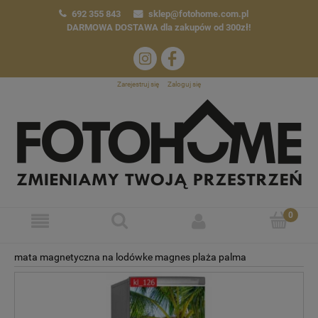
692 355 843
sklep@fotohome.com.pl
DARMOWA DOSTAWA
dla zakupów od 300zł!
Zarejestruj się
Zaloguj się
mata magnetyczna na lodówke magnes plaża palma