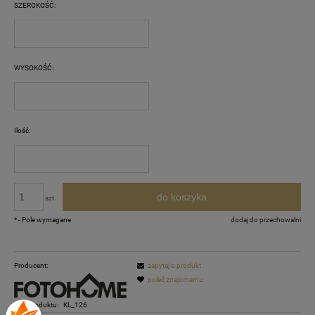
SZEROKOŚĆ:
WYSOKOŚĆ:
Ilość:
do koszyka
szt.
*
- Pole wymagane
dodaj do przechowalni
Producent:
zapytaj o produkt
poleć znajomemu
Kod produktu:
KL_126