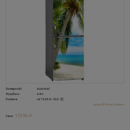
Dostępność:
duża ilość
Wysyłka w:
4 dni
Dostawa:
od 16,00 zł
- GLS
sprawdź formy dostawy
Cena nie zawiera ewentualnych kosztów płatności
170,50 zł
Cena: