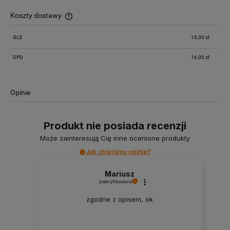
Koszty dostawy
Cena nie zawiera ewentualnych kosztów płatności
GLS
16,00 zł
DPD
16,00 zł
Opinie
Produkt nie posiada recenzji
Może zainteresują Cię inne ocenione produkty
Jak zbieramy opinie?
Mariusz
zweryfikowano
zgodne z opisem, ok