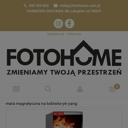
692 355 843
sklep@fotohome.com.pl
DARMOWA DOSTAWA
dla zakupów od 300zł!
Zarejestruj się
Zaloguj się
mata magnetyczna na lodówke yin yang