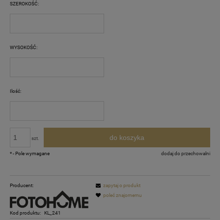
SZEROKOŚĆ:
WYSOKOŚĆ:
Ilość:
do koszyka
szt.
*
- Pole wymagane
dodaj do przechowalni
Producent:
zapytaj o produkt
poleć znajomemu
Kod produktu:
KL_241