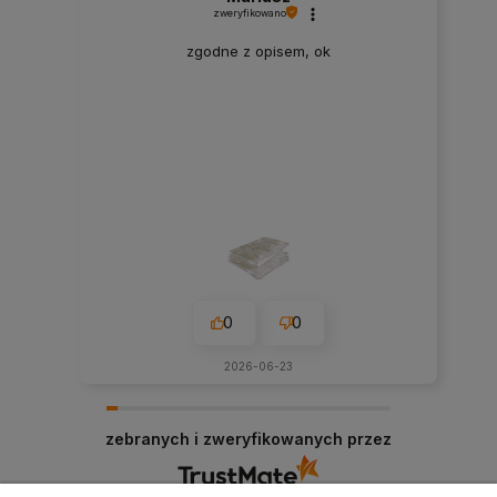
zweryfikowano
zgodne z opisem, ok
0
0
2026-06-23
zebranych i zweryfikowanych przez