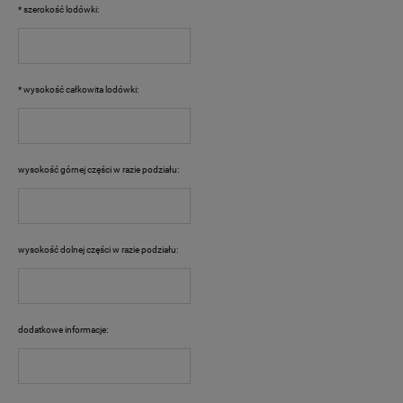
*
szerokość lodówki:
*
wysokość całkowita lodówki:
wysokość górnej części w razie podziału:
wysokość dolnej części w razie podziału:
dodatkowe informacje: