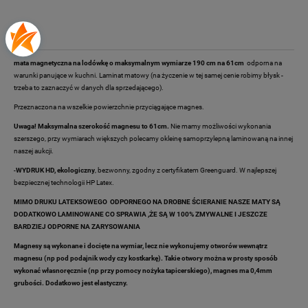
Opis
mata magnetyczna na lodówkę o maksymalnym wymiarze 190 cm na 61cm
odporna na
warunki panujące w kuchni. Laminat matowy (na życzenie w tej samej cenie robimy błysk -
trzeba to zaznaczyć w danych dla sprzedającego).
Przeznaczona na wszelkie powierzchnie przyciągające magnes.
Uwaga! Maksymalna szerokość magnesu to 61cm.
Nie mamy możliwości wykonania
szerszego, przy wymiarach większych polecamy okleinę samoprzylepną laminowaną na innej
naszej aukcji.
-
WYDRUK HD, ekologiczny
, bezwonny, zgodny z certyfikatem Greenguard. W najlepszej
bezpiecznej technologii HP Latex.
MIMO DRUKU LATEKSOWEGO ODPORNEGO NA DROBNE ŚCIERANIE NASZE MATY SĄ
DODATKOWO LAMINOWANE CO SPRAWIA ,ŻE SĄ W 100% ZMYWALNE I JESZCZE
BARDZIEJ ODPORNE NA ZARYSOWANIA
Magnesy są wykonane i docięte na wymiar, lecz nie wykonujemy otworów wewnątrz
magnesu (np pod podajnik wody czy kostkarkę). Takie otwory można w prosty sposób
wykonać własnoręcznie (np przy pomocy nożyka tapicerskiego), magnes ma 0,4mm
grubości. Dodatkowo jest elastyczny.