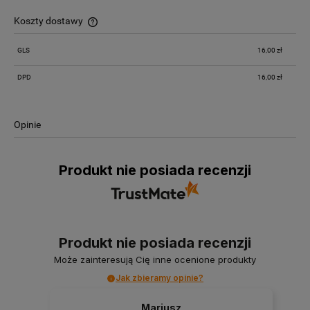
Koszty dostawy
Cena nie zawiera ewentualnych kosztów płatności
GLS
16,00 zł
DPD
16,00 zł
Opinie
Produkt nie posiada recenzji
Produkt nie posiada recenzji
Może zainteresują Cię inne ocenione produkty
Jak zbieramy opinie?
Mariusz