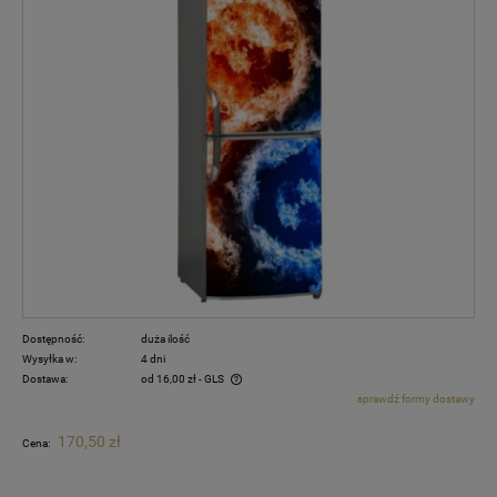
Dostępność:
duża ilość
Wysyłka w:
4 dni
Dostawa:
od 16,00 zł
- GLS
sprawdź formy dostawy
Cena nie zawiera ewentualnych kosztów płatności
170,50 zł
Cena: