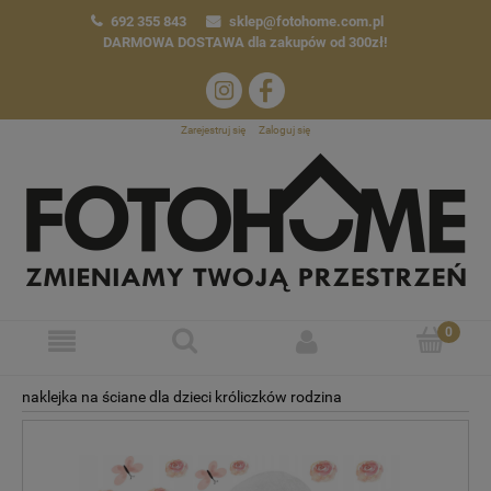
692 355 843
sklep@fotohome.com.pl
DARMOWA DOSTAWA
dla zakupów od 300zł!
Zarejestruj się
Zaloguj się
naklejka na ściane dla dzieci króliczków rodzina