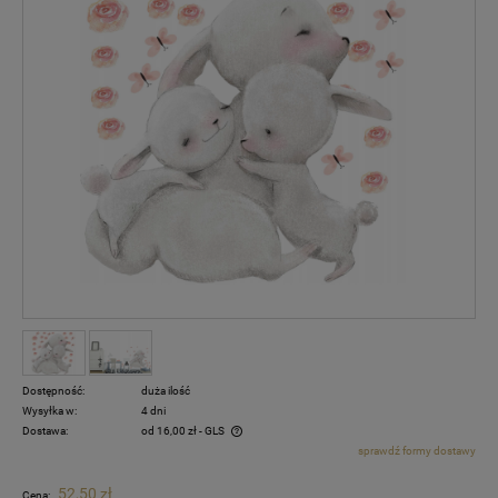
Dostępność:
duża ilość
Wysyłka w:
4 dni
Dostawa:
od 16,00 zł
- GLS
sprawdź formy dostawy
Cena nie zawiera ewentualnych kosztów płatności
52,50 zł
Cena: