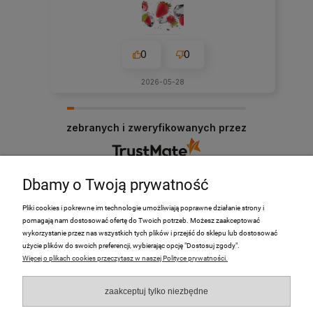
0
0
2026-05-28
zebranych i zweryfikowanych przez
Dbamy o Twoją prywatność
Pliki cookies i pokrewne im technologie umożliwiają poprawne działanie strony i
pomagają nam dostosować ofertę do Twoich potrzeb. Możesz zaakceptować
PRODUKTY
wykorzystanie przez nas wszystkich tych plików i przejść do sklepu lub dostosować
użycie plików do swoich preferencji, wybierając opcję "Dostosuj zgody".
Więcej o plikach cookies przeczytasz w naszej Polityce prywatności.
Moje Konto
zaakceptuj tylko niezbędne
Płatności i dostawa