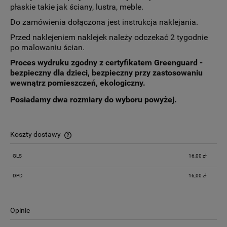
płaskie takie jak ściany, lustra, meble.
Do zamówienia dołączona jest instrukcja naklejania.
Przed naklejeniem naklejek należy odczekać 2 tygodnie
po malowaniu ścian.
Proces wydruku zgodny z certyfikatem Greenguard -
bezpieczny dla dzieci, bezpieczny przy zastosowaniu
wewnątrz pomieszczeń, ekologiczny.
Posiadamy dwa rozmiary do wyboru powyżej.
Koszty dostawy
Cena nie zawiera ewentualnych kosztów płatności
GLS
16,00 zł
DPD
16,00 zł
Opinie