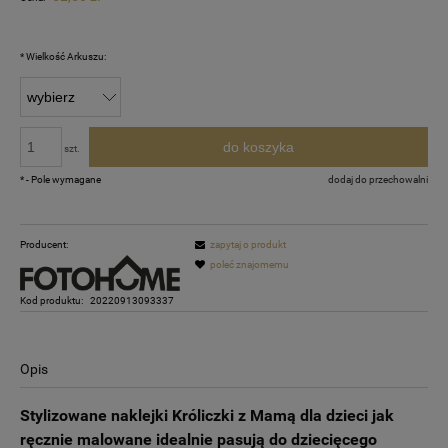
*
Wielkość Arkuszu:
do koszyka
szt.
*
- Pole wymagane
dodaj do przechowalni
Producent:
zapytaj o produkt
poleć znajomemu
Kod produktu:
20220913093337
Opis
Stylizowane naklejki Króliczki z Mamą dla dzieci jak
ręcznie malowane idealnie pasują do dziecięcego