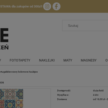
OSTAWA
dla zakupów od 300zł!
V
FOTOTAPETY
NAKLEJKI
MATY
MAGNESY
O
 Portugalskie wzory kolorowe Azulejos
jos
Dostępność:
duża ilość
Wysyłka w:
4 dni
Dostawa:
od 16,00 zł
- 