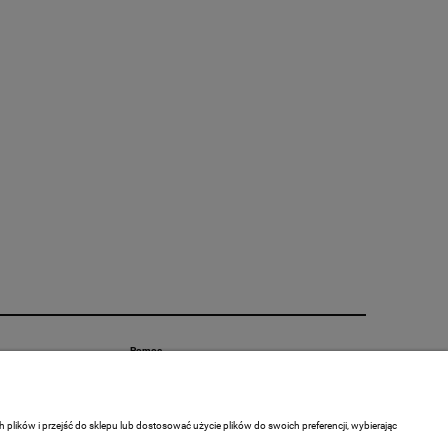
Pomoc
Zwroty i reklamacje
Polityka prywatności
lików i przejść do sklepu lub dostosować użycie plików do swoich preferencji, wybierając
Regulamin