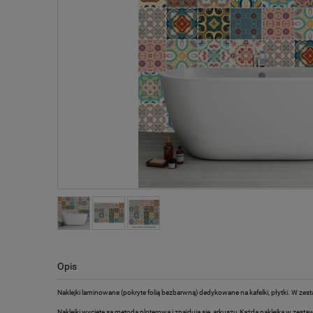
Opis
Naklejki laminowane (pokryte folią bezbarwną) dedykowane na kafelki, płytki. W zesta
Naklejki wycięte są metoda ploterową i znajdują się arkuszu.Każda naklejka w zestaw