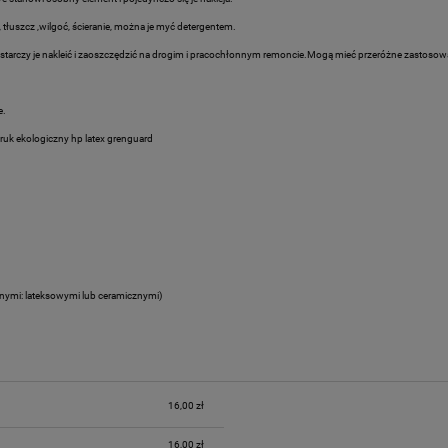
 tłuszcz ,wilgoć, ścieranie, można je myć detergentem.
 wystarczy je nakleić i zaoszczędzić na drogim i pracochłonnym remoncie.Mogą mieć przeróżne zastos
e.
uk ekologiczny hp latex grenguard
lnymi: lateksowymi lub ceramicznymi)
16,00 zł
16,00 zł