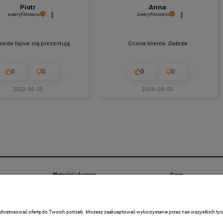
Piotr
Anna
zweryfikowano
zweryfikowano
awde fajnie się prezentują
Ocena klienta:
Dobrze
0
0
0
0
2022-05-25
2024-08-05
Płatności i dostawa
O nas
Formy płatności
Kontakt i dane firmy
Czas i koszty dostawy
REALIZACJE
 dostosować ofertę do Twoich potrzeb. Możesz zaakceptować wykorzystanie przez nas wszystkich tych p
Kontakt