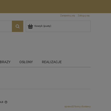
Zarejestruj się
Zaloguj się
Koszyk:
(pusty)
BRAZY
OSŁONY
REALIZACJE
GLS
sprawdź formy dostawy