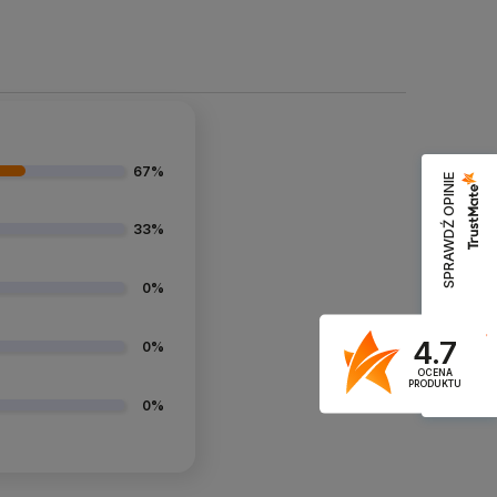
67%
SPRAWDŹ OPINIE
33%
0%
4.7
0%
OCENA
PRODUKTU
4.9
0%