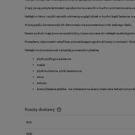
Z racji ,że są pokryte laminatem są odporne na warunki w kuchni, promieniowanie uv,
Naklejki w łatwy i szybki sposób odmienią wygląd płytek w kuchni bądź łazience,
W przypadku konieczności ich demontażu nie pozostanie po nich żadnego śladu.
Nasze wydruki mają żywe soczyste kolory, tusze używane do naklejek są ekologiczn
Posiadamy odpowiedni certyfikaty potwierdzające zgodność tuszy z normami .Wydr
Naklejki można stosować na każdej powierzchni płaskiej:
płytki podłogowe,ścienne
meble
płytki kuchenne, płytki lazienkowe,
okna
schody
ściany(idealnie gładkie , nie wskazane na ściany malowane farbami zmywa
Koszty dostawy
GLS
Cena nie zawiera ewentualnych kosztów
płatności
DPD