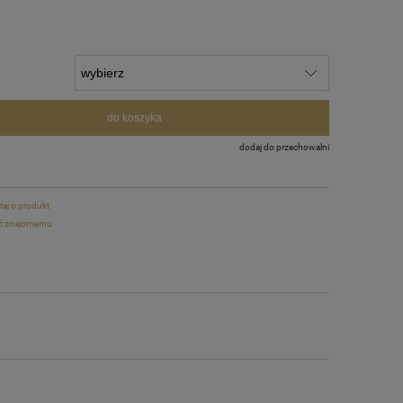
do koszyka
dodaj do przechowalni
taj o produkt
ć znajomemu