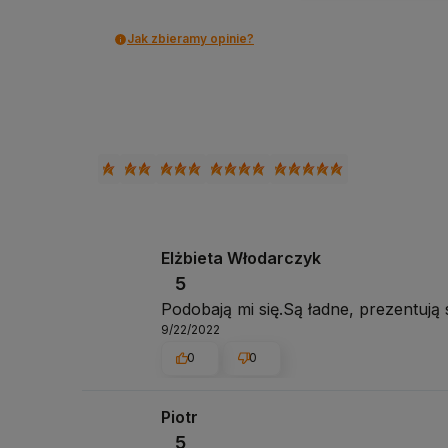
Jak zbieramy opinie?
Elżbieta Włodarczyk
5
Podobają mi się.Są ładne, prezentują s
9/22/2022
0
0
Piotr
5