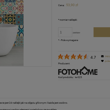
Cena nie zawiera ewentualnych kosztów
53,90 zł
Cena:
płatności
*
rozmiar naklejek:
zestaw
*
- Pole wymagane
zapy
4.7
pole
Producent:
Kod produktu:
ts-025
wie jest 24 naklejki jak na zdjęciu głównym i każda jest osobno.
e stanowi osobny element i pojedyńczo się je nakleja.