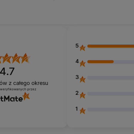
5
4
4.7
3
ntów
z całego okresu
zweryfikowanych przez
2
1