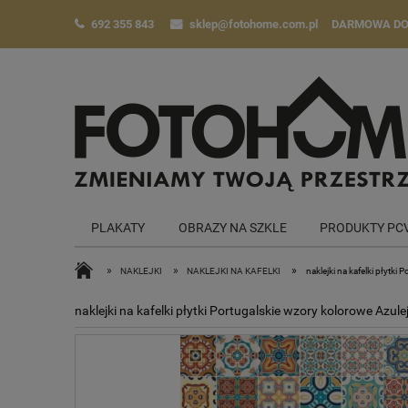
692 355 843
sklep@fotohome.com.pl
DARMOWA D
PLAKATY
OBRAZY NA SZKLE
PRODUKTY PC
»
»
»
NAKLEJKI
NAKLEJKI NA KAFELKI
naklejki na kafelki płytki
naklejki na kafelki płytki Portugalskie wzory kolorowe Azule