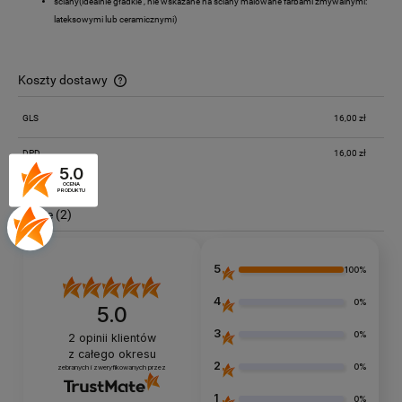
ściany(idealnie gładkie , nie wskazane na ściany malowane farbami zmywalnymi:
lateksowymi lub ceramicznymi)
Koszty dostawy
Cena nie zawiera ewentualnych kosztów płatności
GLS
16,00 zł
DPD
16,00 zł
5.0
OCENA
PRODUKTU
Opinie
(2)
5
100%
4
0%
5.0
3
0%
2
opinii klientów
z całego okresu
2
0%
zebranych i zweryfikowanych przez
1
0%