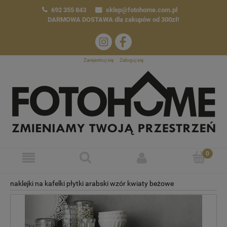
692 355 843
sklep@fotohome.com.pl
DARMOWA DOSTAWA
dla zakupów od 300zł!
Zarejestruj się
Zaloguj się
naklejki na kafelki płytki arabski wzór kwiaty beżowe