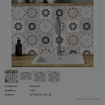
Dostępność:
duża ilość
Wysyłka w:
4 dni
Dostawa:
od 16,00 zł
- GLS
sprawdź formy dostawy
Cena nie zawiera ewentualnych kosztów płatności