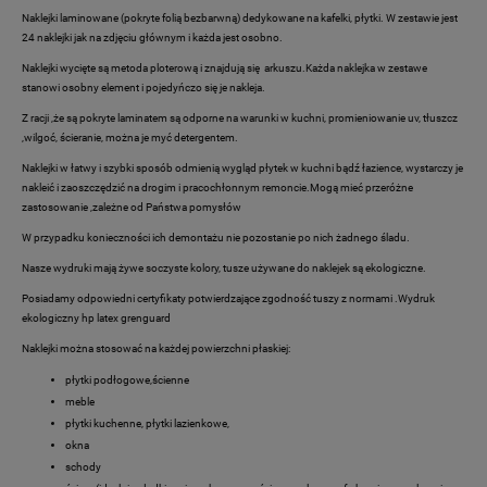
Naklejki laminowane (pokryte folią bezbarwną) dedykowane na kafelki, płytki. W zestawie jest
24 naklejki jak na zdjęciu głównym i każda jest osobno.
Naklejki wycięte są metoda ploterową i znajdują się arkuszu.Każda naklejka w zestawe
stanowi osobny element i pojedyńczo się je nakleja.
Z racji ,że są pokryte laminatem są odporne na warunki w kuchni, promieniowanie uv, tłuszcz
,wilgoć, ścieranie, można je myć detergentem.
Naklejki w łatwy i szybki sposób odmienią wygląd płytek w kuchni bądź łazience, wystarczy je
nakleić i zaoszczędzić na drogim i pracochłonnym remoncie.Mogą mieć przeróżne
zastosowanie ,zależne od Państwa pomysłów
W przypadku konieczności ich demontażu nie pozostanie po nich żadnego śladu.
Nasze wydruki mają żywe soczyste kolory, tusze używane do naklejek są ekologiczne.
Posiadamy odpowiedni certyfikaty potwierdzające zgodność tuszy z normami .Wydruk
ekologiczny hp latex grenguard
Naklejki można stosować na każdej powierzchni płaskiej:
płytki podłogowe,ścienne
meble
płytki kuchenne, płytki lazienkowe,
okna
schody