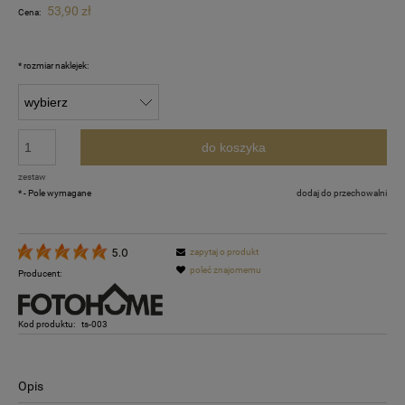
53,90 zł
Cena:
*
rozmiar naklejek:
do koszyka
zestaw
*
- Pole wymagane
dodaj do przechowalni
zapytaj o produkt
5.0
poleć znajomemu
Producent:
Kod produktu:
ts-003
Opis