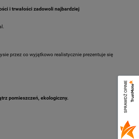
ci i trwałości zadowoli najbardziej
l.
sie przez co wyjątkowo realistycznie prezentuje się
SPRAWDŹ OPINIE
ątrz pomieszczeń, ekologiczny.