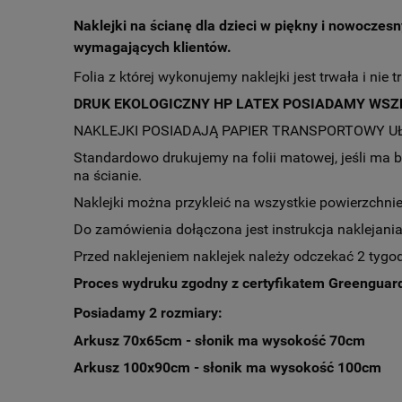
Naklejki na ścianę dla dzieci
w piękny i nowoczesny
wymagających klientów.
Folia z której wykonujemy naklejki jest trwała i nie t
DRUK EKOLOGICZNY HP LATEX POSIADAMY WSZ
NAKLEJKI POSIADAJĄ PAPIER TRANSPORTOWY U
Standardowo drukujemy na folii matowej, jeśli ma by
na ścianie.
Naklejki można przykleić na wszystkie powierzchnie p
Do zamówienia dołączona jest instrukcja naklejania
Przed naklejeniem naklejek należy odczekać 2 tygo
Proces wydruku zgodny z certyfikatem Greenguard 
Posiadamy 2 rozmiary:
Arkusz 70x65cm - słonik ma wysokość 70cm
Arkusz 100x90cm - słonik ma wysokość 100cm