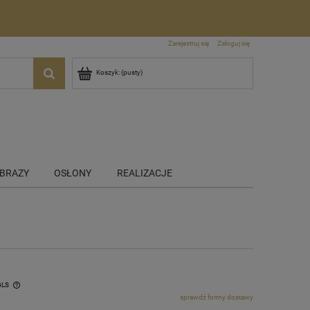
Zarejestruj się
Zaloguj się
Koszyk:
(pusty)
BRAZY
OSŁONY
REALIZACJE
GLS
sprawdź formy dostawy