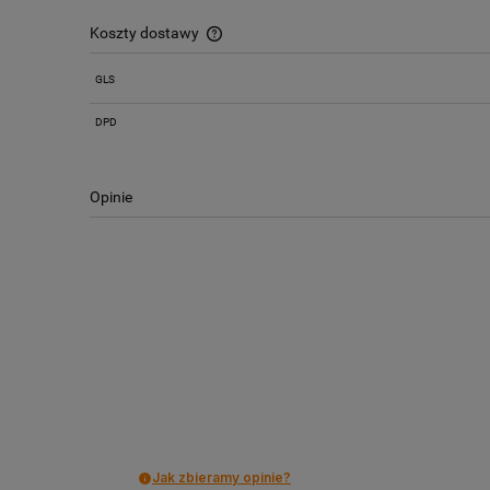
Koszty dostawy
GLS
Cena nie zawiera ewentualnych kosztów
płatności
DPD
Opinie
Jak zbieramy opinie?