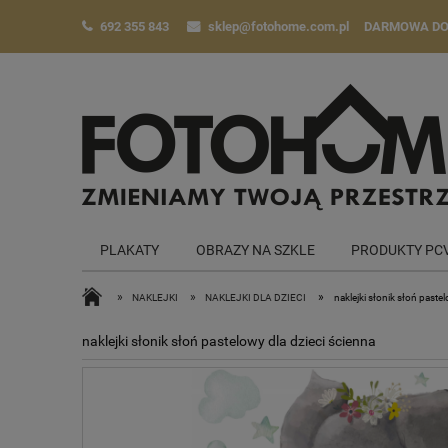
692 355 843
sklep@fotohome.com.pl
DARMOWA D
PLAKATY
OBRAZY NA SZKLE
PRODUKTY PC
»
»
»
NAKLEJKI
NAKLEJKI DLA DZIECI
naklejki słonik słoń paste
naklejki słonik słoń pastelowy dla dzieci ścienna