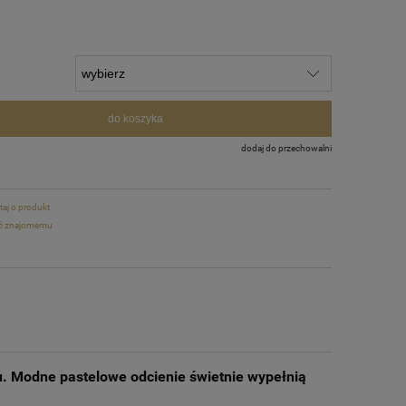
do koszyka
dodaj do przechowalni
taj o produkt
ć znajomemu
u. Modne pastelowe odcienie świetnie wypełnią