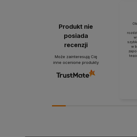
Ob
Produkt nie
rozdz
posiada
w
szybk
recenzji
w b
zapo
tego
Może zainteresują Cię
inne ocenione produkty