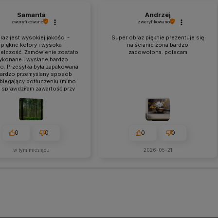
Samanta
Andrzej
zweryfikowano
zweryfikowano
raz jest wysokiej jakości -
Super obraz pięknie prezentuje się
piękne kolory i wysoka
na ścianie żona bardzo
ielczość. Zamówienie zostało
zadowolona. polecam
ykonane i wysłane bardzo
o. Przesyłka była zapakowana
ardzo przemyślany sposób
biegający potłuczeniu (mimo
 sprawdziłam zawartość przy
kurierze zgodnie z radą
sprzedawcy). Polecam!
0
0
0
0
w tym miesiącu
2026-05-21