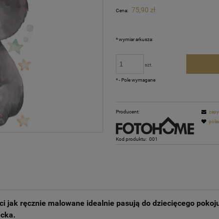
Cena nie zawiera ewentualnych kosztów
75,90 zł
Cena:
płatności
*
wymiar arkusza:
szt.
*
- Pole wymagane
Producent:
zapy
pole
Kod produktu:
001
i jak ręcznie malowane idealnie pasują do dziecięcego pokoj
ecka.