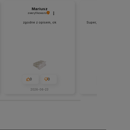
Mariusz
Magdalena
zweryfikowano
zweryfikowano
zgodne z opisem, ok
Super, polecam. Synek za
0
0
0
0
2026-06-23
w tym miesiącu