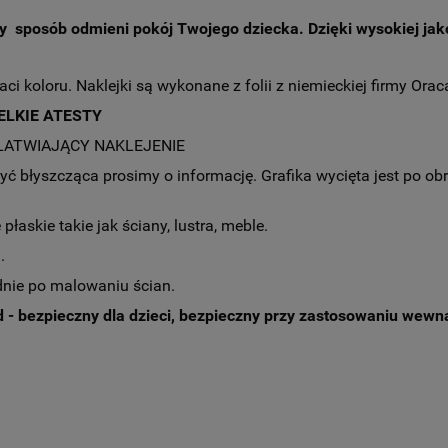
 sposób odmieni pokój Twojego dziecka. Dzięki wysokiej jakoś
raci koloru. Naklejki są wykonane z folii z niemieckiej firmy Oraca
ELKIE ATESTY
ŁATWIAJĄCY NAKLEJENIE
ć błyszcząca prosimy o informację. Grafika wycięta jest po obry
łaskie takie jak ściany, lustra, meble.
.
dnie po malowaniu ścian.
- bezpieczny dla dzieci, bezpieczny przy zastosowaniu wewn