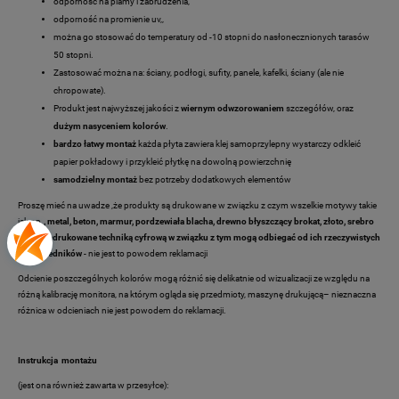
odporność na plamy i zabrudzenia,
odporność na promienie uv,,
można go stosować do temperatury od -10 stopni do nasłonecznionych tarasów
50 stopni.
Zastosować można na: ściany, podłogi, sufity, panele, kafelki, ściany (ale nie
chropowate).
Produkt jest najwyższej jakości z
wiernym odwzorowaniem
szczegółów, oraz
dużym nasyceniem kolorów
.
bardzo łatwy montaż
każda płyta zawiera klej samoprzylepny wystarczy odkleić
papier pokładowy i przykleić płytkę na dowolną powierzchnię
samodzielny montaż
bez potrzeby dodatkowych elementów
Proszę mieć na uwadze ,że produkty są drukowane w związku z czym wszelkie motywy takie
jak np.
, metal, beton, marmur, pordzewiała blacha, drewno
błyszczący brokat, złoto, srebro
itp. są
nadrukowane techniką cyfrową w związku z tym mogą odbiegać od ich rzeczywistych
odpowiedników
- nie jest to powodem reklamacji
Odcienie poszczególnych kolorów mogą różnić się delikatnie od wizualizacji ze względu na
różną kalibrację monitora, na którym ogląda się przedmioty, maszynę drukującą– nieznaczna
różnica w odcieniach nie jest powodem do reklamacji.
Instrukcja montażu
(jest ona również zawarta w przesyłce):