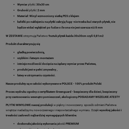
Wymiar
płytki
: 30x30 cm
Grubość
płytki
:
2 mm
Materiał:
Winyl wzmocniony siatką PES z klejem
kafelki po naklejeniu na płytki zakryją fugę -nie trzeba kuć starych płytek, nie
będize widać wgłębień po fudze o ile ona nie jest szersza niż 8 mm
W ZESTAWIE
otrzymują Państwo
9sztuk płytek każda 30x30cm czyli 0,81m2
Produkt charakteryzuję się
gładką powierzchnią,
szybkim i łatwym montażem
istnieje możliwość docięcia na żądany wymiar przez Państwa,
produkt jest w pełni zmywalny ,
łatwy w utrzymaniu czystości.
Nasze produkty są w całości wykonywane w POLSCE - 100% produkt Polski
Proces wydruku zgodny z certyfikatem Greenguard - bezpieczny dla dzieci, bezpieczny
przy zastosowaniu wewnątrz pomieszczeń, ekologiczny.POSIADAMY WSZELKIE ATESTY
PŁYTKI WINYLOWE naszej produkcji
w piękny i nowoczesny sposób odmieni Państwa
wnętrza i nadadzą mu nowoczesnego i niepowtarzalnego wymiaru. Dzięki
wysokiej jakości i
trwałości zadowoli najbardziej wymagających klientów.
doskonała jakością wykonania
jakość
PREMIUM