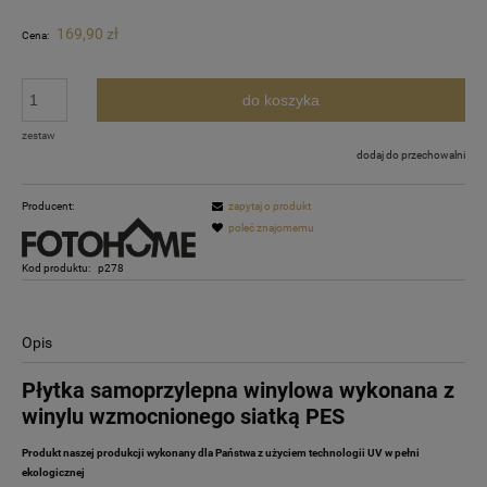
169,90 zł
Cena:
do koszyka
zestaw
dodaj do przechowalni
Producent:
zapytaj o produkt
poleć znajomemu
Kod produktu:
p278
Opis
Płytka samoprzylepna winylowa wykonana z
winylu wzmocnionego siatką PES
Produkt naszej produkcji wykonany dla Państwa z użyciem technologii UV w pełni
ekologicznej