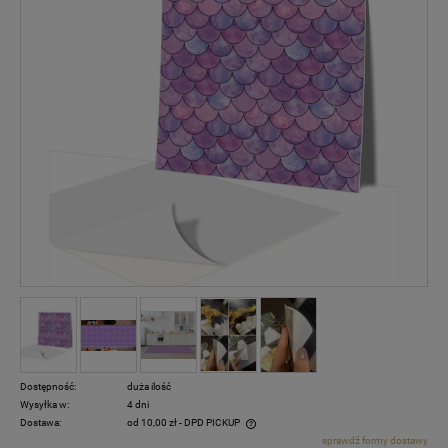
Dostępność:
duża ilość
Wysyłka w:
4 dni
Dostawa:
od 10,00 zł
- DPD PICKUP
sprawdź formy dostawy
Cena nie zawiera ewentualnych kosztów płatności