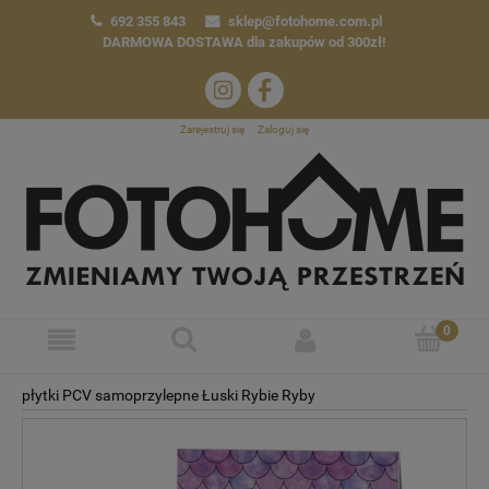
692 355 843
sklep@fotohome.com.pl
DARMOWA DOSTAWA
dla zakupów od 300zł!
Zarejestruj się
Zaloguj się
płytki PCV samoprzylepne Łuski Rybie Ryby