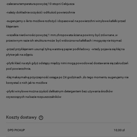
-zalecana temperatura powyżej 10 stopni Celcjusza
-należy dokładnie oczyścić i odtłuścić powierzchnie
-sugerujemy o ile to możliwe rozłożyć i dopasować na powierzchni winylowe kafelki przed
klejeniem
-wszelkie nierówności powyżej 1 mm,chropowata ściana powinny być zrównane ,w
przeciwnym razie ich struktura może być widoczna na kafelkach i mogą się nie trzymać
-przed przyklejeniem usunąć tylną warstwę papier podkładowy -wtedy pojawia się klej na
płytce-jak na zdjęciu
-płytki kleić na styk gdyż odstępy między nimi mogą powodować dostawanie się zabrudzeń
pod powierzchnie,
-klej maksymalną przyczepność osiąga po 24 godzinach ,do tego momentu sugerujemy nie
korzystać z nich jak to możliwe
-płytki winylowe można czyścić delikatnym detergentem bez używania środków
czyszczących na bazie rozpuszczalników
Koszty dostawy
Cena nie zawiera ewentualnych kosztów płatności
DPD PICKUP
10,00 zł