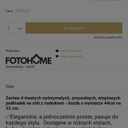
Cena nie zawiera ewentualnych kosztów płatności
74,90 zł
Cena:
do koszyka
szt.
dodaj do przechowalni
Producent:
zapytaj o produkt
poleć znajomemu
Kod produktu:
mp207
Opis
Zestaw 4 trwałych wytrzymałych, zmywalnych, winylowych
podkładek na stół z nadrukiem - każda o wymiarze 44cm na
32 cm.
✅Eleganckie, a jednocześnie proste, pasuje do
każdego stylu. Dostępne w różnych stylach,