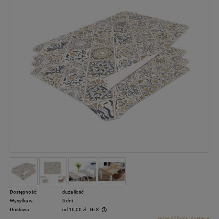
Dostępność:
duża ilość
Wysyłka w:
5 dni
Dostawa:
od 16,00 zł
- GLS
sprawdź formy dostawy