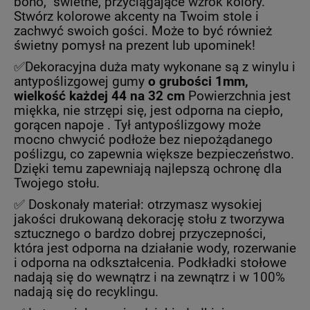
boho, świetne, przyciągające wzrok kolory.
Stwórz kolorowe akcenty na Twoim stole i
zachwyć swoich gości. Może to być również
świetny pomysł na prezent lub upominek!
✅Dekoracyjna duża maty wykonane są z winylu i
antypoślizgowej gumy
o grubości 1mm,
wielkość każdej 44 na 32 cm
Powierzchnia jest
miękka, nie strzępi się, jest odporna na ciepło,
gorącen napoje . Tył antypoślizgowy może
mocno chwycić podłoże bez niepożądanego
poślizgu, co zapewnia większe bezpieczeństwo.
Dzięki temu zapewniają najlepszą ochronę dla
Twojego stołu.
✅ Doskonały materiał: otrzymasz wysokiej
jakości drukowaną dekorację stołu z tworzywa
sztucznego o bardzo dobrej przyczepności,
która jest odporna na działanie wody, rozerwanie
i odporna na odkształcenia. Podkładki stołowe
nadają się do wewnątrz i na zewnątrz i w 100%
nadają się do recyklingu.