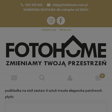
692 355 843
sklep@fotohome.com.pl
DARMOWA DOSTAWA
dla zakupów od 300zł!
Zarejestruj się
Zaloguj się
podkładka na stół zestaw 4 sztuk trwała elegancka patchwork
płytki