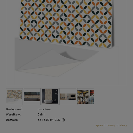
Dostępność:
duża ilość
Wysyłka w:
5 dni
Dostawa:
od 16,00 zł
- GLS
sprawdź formy dostawy
Cena nie zawiera ewentualnych kosztów płatności