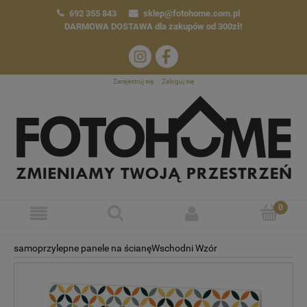
692 355 843
sklep@fotohome.com.pl
DARMOWA DOSTAWA
dla zakupów od 300zł!
Zarejestruj się
Zaloguj się
samoprzylepne panele na ścianęWschodni Wzór