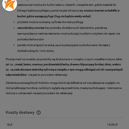
zastosować można do kuchni salonu, łazienki wszędzie tam, gdzie materiał do
którego będzie przyklejany panel nie jest chropowaty,
można również na kafelki w
kuchni gdzie występują fugi (fug nie będzie wtedy widać)
przykleić można na ścianę, sufit,ale również podłogę
samodzielny montaż
bez potrzeby dodatkowych elementów, panele są
samoprzylepne nadmiar elementu można dociąć zwykłym nożykiem do tapet- nie
potrzeba fachowców
panele można łączyć ze sobą ,są one precyzyjnie wydrukowane i docięte z
dokładnością do 1mm druku
Proszę mieć na uwadze ,że produkty są drukowane w związku z czym wszelkie motywy takie
jak np.
, metal, beton, marmur, pordzewiała blacha, drewno
błyszczący brokat, złoto, srebro
itp. są
nadrukowane techniką cyfrową w związku z tym mogą odbiegać od ich rzeczywistych
odpowiedników
- nie jest to powodem reklamacji
Odcienie poszczególnych kolorów mogą różnić się delikatnie od wizualizacji ze względu na
różną kalibrację monitora, na którym ogląda się przedmioty, maszynę drukującą– nieznaczna
różnica w odcieniach nie jest powodem do reklamacji.
Koszty dostawy
Cena nie zawiera ewentualnych kosztów płatności
GLS
16,00 zł