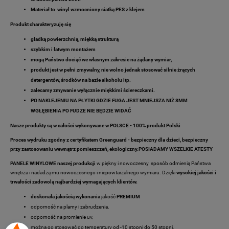
Materiał to
winyl wzmocniony siatką PES z klejem
Produkt charakteryzuję się
gładką powierzchnią, miękką strukturą
szybkim i łatwym montażem
mogą Państwo dociąć we własnym zakresie na żądany wymiar,
produkt jest w pełni zmywalny,
nie wolno jednak stosować silnie żrących
detergentów, środków na bazie alkoholu itp.
zalecamy zmywanie wyłącznie miękkimi ściereczkami.
PO NAKLEJENIU NA PŁYTKI GDZIE FUGA JEST MNIEJSZA NIŻ 8MM
WGŁĘBIENIA PO FUDZE NIE BĘDZIE WIDAĆ
Nasze produkty są w całości wykonywane w POLSCE - 100% produkt Polski
Proces wydruku zgodny z certyfikatem Greenguard - bezpieczny dla dzieci, bezpieczny
przy zastosowaniu wewnątrz pomieszczeń, ekologiczny.POSIADAMY WSZELKIE ATESTY
PANELE WINYLOWE naszej produkcji
w piękny i nowoczesny sposób odmienią Państwa
wnętrza i nadadzą mu nowoczesnego i niepowtarzalnego wymiaru. Dzięki
wysokiej jakości i
trwałości zadowolą najbardziej wymagających klientów.
doskonała jakością wykonania
jakość
PREMIUM
odporność na plamy i zabrudzenia,
odporność na promienie uv,
można go stosować do temperatury od -10 stopni do 50 stopni,