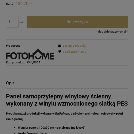
139,70 zł
Cena:
do koszyka
szt.
dodaj do przechowalni
Producent:
zapytaj o produkt
poleć znajomemu
Kod produktu:
KAf_P059
Opis
Panel samoprzylepny winylowy ścienny
wykonany z winylu wzmocnionego siatką PES
Produkt naszej produkcji wykonany dla Państwa z użyciem technologii cyfrowej w pełni
ekologicznej
Wymiar panelu 100x50 cm (panele można łączyć)
Grubość panelu 2mm