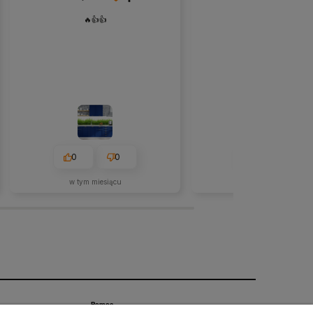
🔥👍️👍️
Przepiękna tapeta👍
0
0
0
0
w tym miesiącu
2026-07-08
Pomoc