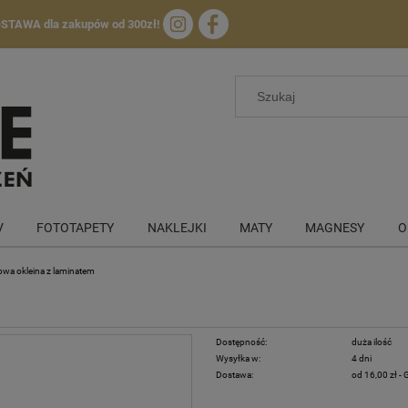
OSTAWA
dla zakupów od 300zł!
V
FOTOTAPETY
NAKLEJKI
MATY
MAGNESY
O
owa okleina z laminatem
Dostępność:
duża ilość
Wysyłka w:
4 dni
Dostawa:
od 16,00 zł
- 