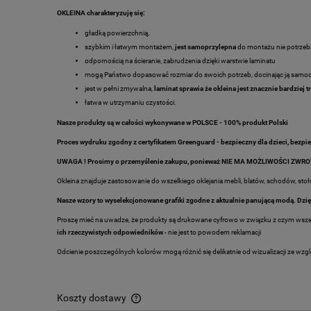
OKLEINA charakteryzuję się:
gładką powierzchnią,
szybkim i łatwym montażem,
jest samoprzylepna
do montażu nie potrzeb
odpornością na ścieranie, zabrudzenia dzięki warstwie laminatu
mogą Państwo dopasować rozmiar do swoich potrzeb, docinając ją samod
jest w pełni zmywalna,
laminat sprawia że okleina jest znacznie bardzie
łatwa w utrzymaniu czystości.
Nasze produkty są w całości wykonywane w POLSCE - 100% produkt Polski
Proces wydruku zgodny z certyfikatem Greenguard - bezpieczny dla dzieci, be
UWAGA ! Prosimy o przemyślenie zakupu, ponieważ NIE MA MOŻLIWOŚCI ZWROT
Okleina znajduje zastosowanie do wszelkiego oklejania mebli, blatów, schodów, stołów
Nasze wzory to wyselekcjonowane grafiki zgodne z aktualnie panującą modą. Dzi
Proszę mieć na uwadze, że produkty są drukowane cyfrowo w związku z czym wszelk
ich rzeczywistych odpowiedników
- nie jest to powodem reklamacji
Odcienie poszczególnych kolorów mogą różnić się delikatnie od wizualizacji ze wzg
Koszty dostawy