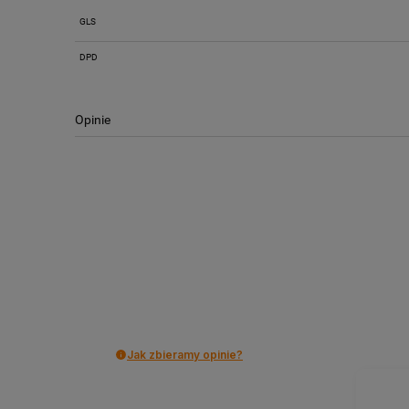
GLS
Cena nie zawiera ewentualnych kosztów
płatności
DPD
Opinie
Jak zbieramy opinie?