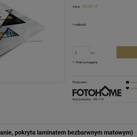
Cena nie zawiera ewentualnych kosztów
60,20 zł
Cena:
płatności
*
wielkość:
szt.
*
- Pole wymagane
Producent:
zapy
pole
Kod produktu:
OK-113
ranie, pokryta laminatem bezbarwnym matowym)