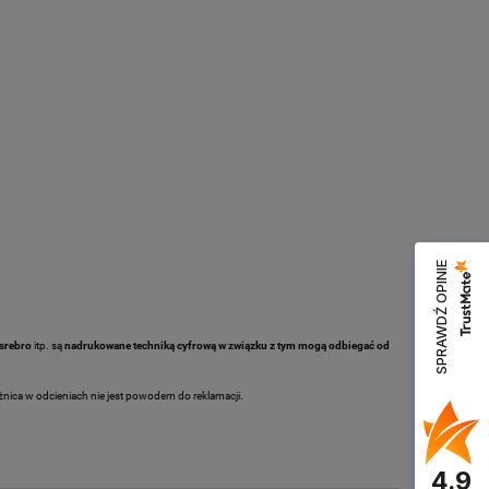
SPRAWDŹ OPINIE
 srebro
itp. są
nadrukowane techniką cyfrową w związku z tym mogą odbiegać od
żnica w odcieniach nie jest powodem do reklamacji.
4.9