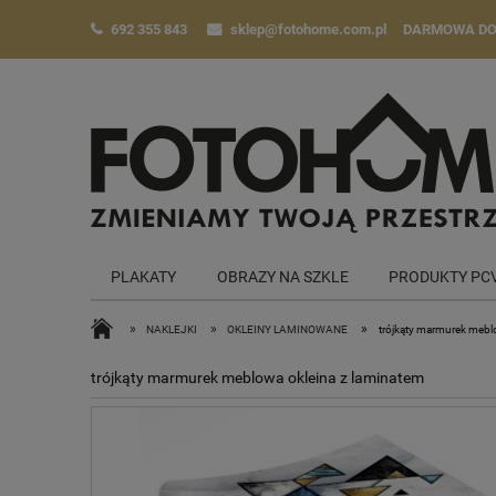
692 355 843
sklep@fotohome.com.pl
DARMOWA D
PLAKATY
OBRAZY NA SZKLE
PRODUKTY PC
»
»
»
NAKLEJKI
OKLEINY LAMINOWANE
trójkąty marmurek mebl
trójkąty marmurek meblowa okleina z laminatem