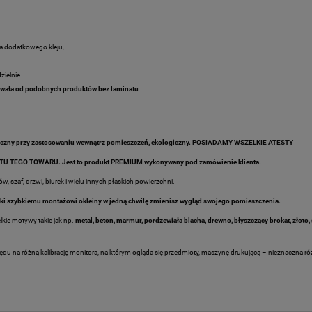
a dodatkowego kleju,
zielnie
j trwała od podobnych produktów bez laminatu
zpieczny przy zastosowaniu wewnątrz pomieszczeń, ekologiczny. POSIADAMY WSZELKIE ATESTY
U TEGO TOWARU. Jest to produkt PREMIUM wykonywany pod zamówienie klienta.
, szaf, drzwi, biurek i wielu innych płaskich powierzchni.
ęki szybkiemu montażowi okleiny w jedną chwilę zmienisz wygląd swojego pomieszczenia.
ie motywy takie jak np.
metal, beton, marmur, pordzewiała blacha, drewno,
błyszczący brokat, złoto,
lędu na różną kalibrację monitora, na którym ogląda się przedmioty, maszynę drukującą – nieznaczna ró