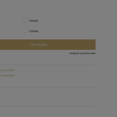
100x50
120x60
do koszyka
dodaj do przechowalni
taj o produkt
ć znajomemu