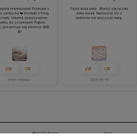
apeta rewelacyjna! Polecam z
Fajna duża mata . Mieści się na niej
o serducha ❤️ Kontakt z firmą
kilka misek. Nareszcie nic z
onały. Idealne dopasowanie
jedzenia nie leży poza matą.
jektu do oczekiwań! Piękne
, prezentuje się świetnie 🤩🤩
🤩!
0
0
0
0
w tym miesiącu
2026-06-18
Płatności i dostawa
O nas