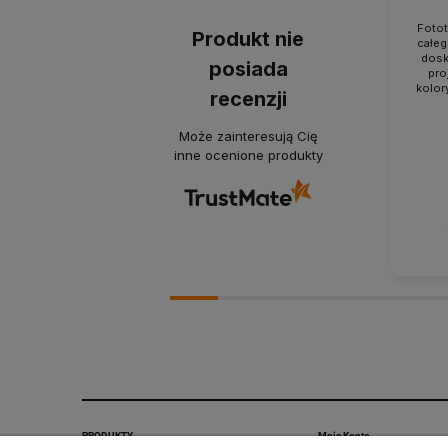
Fotot
Produkt nie
całeg
dosk
posiada
pro
kolory
recenzji
Może zainteresują Cię
inne ocenione produkty
PRODUKTY
Moje Konto