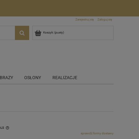
Zarejestruj się
Zaloguj się
Koszyk:
(pusty)
BRAZY
OSŁONY
REALIZACJE
GLS
sprawdź formy dostawy